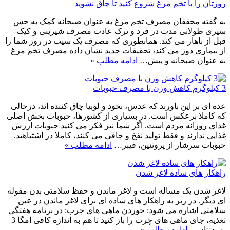
روزتان را با تخم مرغ شروع کنید تا چاق نشوید
به گفته محققان مصرف تخم مرغ به عنوان صبحانه کمک به حس
سیری طولانی مدت در فرد و ترک عادت مصرف شیرینی و کیک
قبل از ناهار می کند. همانطوری که مصرف یک سیب در روز شما را
از بیماری دور می کند، تحقیقات جدید نشان داده مصرف تخم مرغ
به عنوان صبحانه و پیش…
ادامه مطلب »
3 کیلوگرم کاهش وزن با مصرف حبوبات
عده ای بر این باورند که عدس، نخود و لوبیا چاق کننده اند، درحالی
که کاملا برعکس است. در بسیاری از کشورها، حبوبات بخش اصلی
غذای روزانه مردم است. اگر شما نیز فکر می کنید حبوبات ارزش
غذایی ندارند و فقط تولید نفخ و چاقی می کنند، کاملا در اشتباهید.
حبوبات سرشار از پروتئین، فیبر…
ادامه مطلب »
راهکار های ساده لاغر شدن
لاغر شدن یک مساله است و لاغر ماندن و حفظ سلامتی بدن مقوله
ای دیگر. در زیر به راهکار های ساده ای برای لاغر ماندن در عین
سلامتی اشاره می شود: خوردن ماهی های چرب: در برنامه هفتگی
تغذیه، جای ماهی های چرب را باز کنید تا هم به اندازه کافی امگا 3
به بدنتان…
ادامه مطلب »