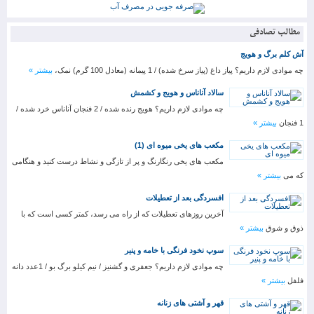
مطالب تصادفی
آش کلم برگ و هویج
چه موادی لازم داریم؟ پیاز داغ (پیاز سرخ شده) / 1 پیمانه (معادل 100 گرم) نمک،
بیشتر »
سالاد آناناس و هویج و کشمش
چه موادی لازم داریم؟ هویج رنده شده / 2 فنجان آناناس خرد شده /
1 فنجان
بیشتر »
مکعب های یخی میوه ای (1)
مکعب های یخی رنگارنگ و پر از تازگی و نشاط درست کنید و هنگامی
که می
بیشتر »
افسردگی بعد از تعطیلات
آخرین روزهای تعطیلات که از راه می رسد، کمتر کسی است که با
ذوق و شوق
بیشتر »
سوپ نخود فرنگی با خامه و پنیر
چه موادی لازم داریم؟ جعفری و گشنیز / نیم کیلو برگ بو / 1عدد دانه
فلفل
بیشتر »
قهر و آشتی های زنانه