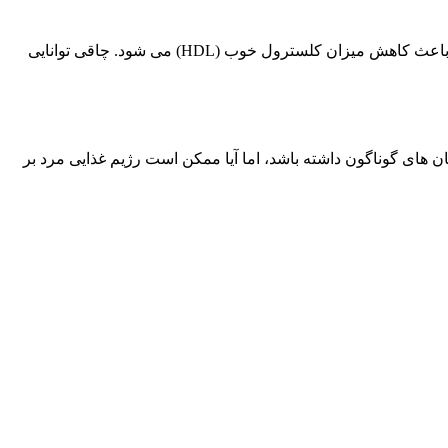
شکی نیست که چاقی برای سلامتی بد است. زیادی چربی بدن، میزان کلسترول بد (LDL) و نیز تری گلیسریدها را بالا می برد و در عین حال باعث کاهش میزان کلسترول خوب (HDL) می شود. چاقی توانایی
 های گوناگون داشته باشد، اما آیا ممکن است رژیم غذایی مرد بر