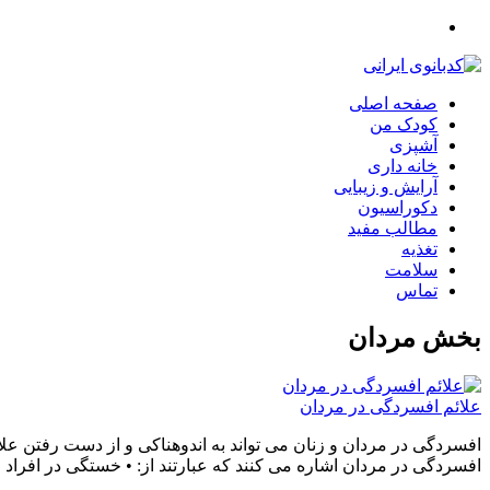
صفحه اصلی
کودک من
آشپزی
خانه داری
آرایش و زیبایی
دکوراسیون
مطالب مفید
تغذیه
سلامت
تماس
بخش
مردان
علائم افسردگی در مردان
افسردگی در مردان و زنان می تواند به اندوهناکی و از دست رفتن علا
افسردگی در مردان اشاره می کنند که عبارتند از: • خستگی در افر