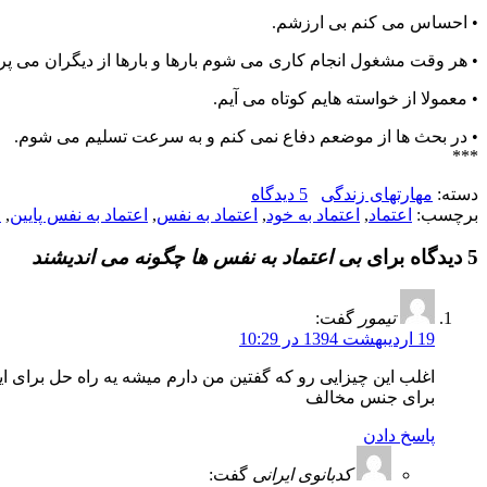
• احساس می کنم بی ارزشم.
• هر وقت مشغول انجام کاری می شوم بارها و بارها از دیگران می پرس
• معمولا از خواسته هایم کوتاه می آیم.
• در بحث ها از موضعم دفاع نمی کنم و به سرعت تسلیم می شوم.
***
دسته:
مهارتهای زندگی
5 دیدگاه
برچسب:
اعتماد
,
اعتماد به خود
,
اعتماد به نفس
,
اعتماد به نفس پایین
,
ا
5 دیدگاه برای
بی اعتماد به نفس ها چگونه می اندیشند
تیمور
گفت:
19 اردیبهشت 1394 در 10:29
اغلب این چیزایی رو که گفتین من دارم میشه یه راه حل برای 
برای جنس مخالف
پاسخ دادن
کدبانوی ایرانی
گفت: