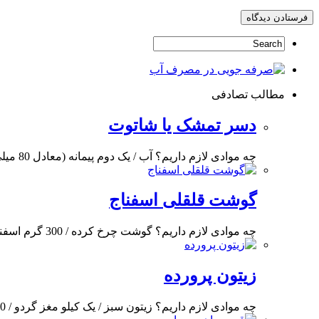
مطالب تصادفی
دسر تمشک یا شا‌توت
چه موادی لازم داریم؟ آب / یک دوم پیمانه (معادل 80 میلی لیتر) پودر ژلاتین /
گوشت قلقلی اسفناج
چه موادی لازم داریم؟ گوشت چرخ کرده / 300 گرم اسفناج تازه (بخار پز شده و
زیتون پرورده
چه موادی لازم داریم؟ زیتون سبز / یک کیلو مغز گردو / 250 گرم سیر /