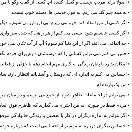
• اصولا برای مردم، نچسب و کسل کننده ام. کسی از گفت وگو با من 
• به همه چیز گند می زنم. به قول قدیمی ها، دستم خوب نیست.
• اگر کسی از من انتقاد کند، فرو می ریزم؛ بی ارزش می شوم و دیگر
• اگر کسی عاشقم شود، سعی می کنم از هر راهی که شده سزاواری ام 
• چه اتفاقی می افتد اگر از این دنیا کم شوم؟ آب از آب تکان نمی خو
• حس می کنم نمی توانم کسانی را که دوستشان دارم برای خودم نگه 
• امکان ندارد تا پایان زندگی ام کاری مهم انجام دهم یا جزئی از فعالی
• احساس می کنم به اندازه ای که دوستان و آشنایانم انتظار دارند شا
• من یک بازنده ام.
• نمی توانم در اجتماعات ظاهر شوم. از جمع می ترسم و در میان م
• مردم فقط در صورتی به من احترام می گذارند که ظاهرم فوق العاده
• اگر نتوانم به اندازه دیگران در کار یا تحصیل یا زندگی خانوادگی م
• احساس دیگران درباره ام مهم تر از احساسی است که درباره خودم 