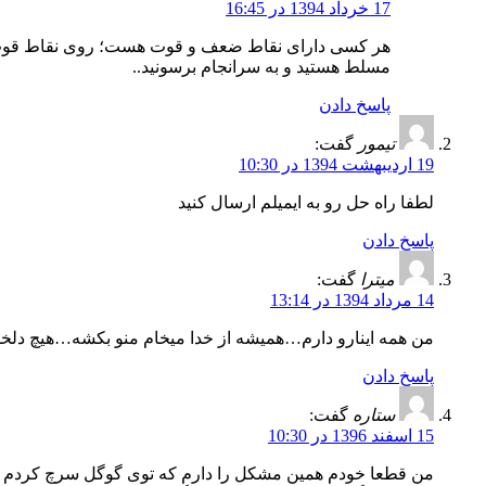
17 خرداد 1394 در 16:45
هر کسی دارای نقاط ضعف و قوت هست؛ روی نقاط قوت و توا
مسلط هستید و به سرانجام برسونید..
پاسخ دادن
تیمور
گفت:
19 اردیبهشت 1394 در 10:30
لطفا راه حل رو به ایمیلم ارسال کنید
پاسخ دادن
میترا
گفت:
14 مرداد 1394 در 13:14
من همه اینارو دارم…همیشه از خدا میخام منو بکشه…هیچ دلخو
پاسخ دادن
ستاره
گفت:
15 اسفند 1396 در 10:30
من قطعا خودم همین مشکل را دارم که توی گوگل سرچ کردم تا راه