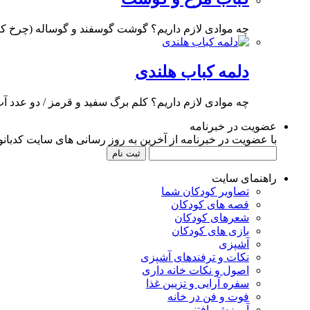
چه موادی لازم داریم؟ گوشت گوسفند و گوساله (چرخ کرده) / 300 گرم گوشت م
دلمه کباب هلندی
چه موادی لازم داریم؟ کلم برگ سفید و قرمز / دو عدد 
عضویت در خبرنامه
با عضویت در خبرنامه از آخرین به روز رسانی های سایت کدبانوی
راهنمای سایت
تصاویر کودکان شما
قصه های کودکان
شعرهای کودکان
بازی های کودکان
آشپزی
نکات و ترفندهای آشپزی
اصول و نکات خانه داری
سفره آرایی و تزیین غذا
فوت و فن در خانه
آموزش بافتنی