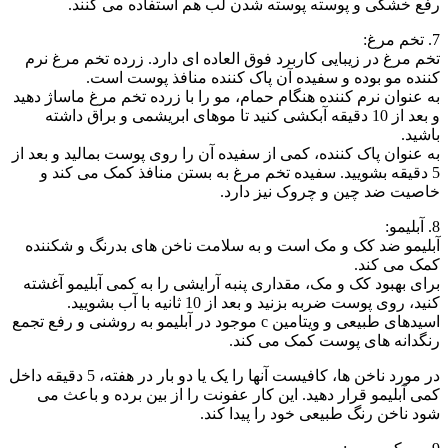
رفع خشکی و پوسته پوسته شدن لب هم استفاده می کنند.
7. تخم مرغ:
تخم مرغ در زیبایی کاربرد فوق العاده ای دارد. زرده تخم مرغ نرم
کننده مو بوده و سفیده آن پاک کننده منافذ پوست است.
به عنوان نرم کننده هنگام حمام، مو را با زرده تخم مرغ ماساژ دهید
و بعد از 10 دقیقه آبکشی کنید تا موهای ابریشمی و براق داشته
باشید.
به عنوان پاک کننده، کمی از سفیده آن را روی پوست بمالید و بعد از
5 دقیقه بشویید. سفیده تخم مرغ به بستن منافذ کمک می کند و
خاصیت ضد چین و چروک نیز دارد.
8. آبلیمو:
آبلیمو ضد کک و مک است و به سلامت ناخن های بدرنگ و شکننده
کمک می کند.
برای بهبود کک و مک، مقداری پنبه آرایشی را به کمی آبلیمو آغشته
کنید، روی پوست ضربه بزنید و بعد از 10 ثانیه با آب بشویید.
اسیدهای طبیعی و ویتامین c موجود در آبلیمو به روشنی و رفع تجمع
رنگدانه های پوست کمک می کند.
در مورد ناخن ها، کافیست آنها را یک یا دو بار در هفته، 5 دقیقه داخل
کمی آبلیمو قرار دهید. این کار عفونت را از بین برده و باعث می
شود ناخن رنگ طبیعی خود را پیدا کند.