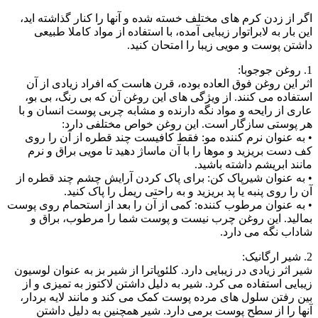
اگر از زدن کرم های مختلف خسته شده و آنها را کنار گذاشته اید،
این بار به لابراتوار زیبایی آمده، با استفاده از مواد کاملا طبیعی
داشتن پوست و مویی زیبا را امتحان کنید.
1. روغن جوجوبا:
اثر این روغن فوق العاده بوده، قرن هاست که افراد زیادی از آن
استفاده می کنند. از ویژگی های این روغن آن که بی رنگ، بی بو،
عاری از رایحه و مواد نگه دارنده و مشابه چربی پوست انسان و با
هر پوستی سازگار است. این روغن خواص مختلفی دارد:
• به عنوان نرم کننده مو: فقط کافیست چند قطره از آن را روی
کف دست بریزید و موها را با آن ماساژ دهید تا مویی براق و نرم
مانند ابریشم داشته باشید.
• به عنوان شیرپاک کن: برای پاک کردن آرایش چشم چند قطره از
آن را روی پنبه یا پد بریزید و به راحتی ریمل را پاک کنید.
• به عنوان مرطوب کننده: کمی از آن را بعد از استحمام روی پوست
بمالید. این روغن چرب نیست و پوست شما را مرطوب، براق و
شاداب نگه می دارد.
2. شیر ارگانیک:
شیر اثر زیادی در زیبایی دارد. کلئوپاترا از شیر بز به عنوان لوسیون
زیبایی استفاده می کرد. شیر به دلیل داشتن لاکتوز به تمیزی و از
بین رفتن سلول های مرده پوست کمک می کند و مانند لایه بردار،
آنها را از سطح پوست برمی دارد. شیر همچنین به دلیل داشتن