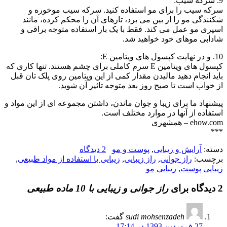
9. سرکه سیب:
سرکه سیب را برای مو استفاده کنید. سرکه سیب موخوره و
شکنندگی مو را از بین می برد، تارهای آن را محکم کرده، مانند
اسپری مو عمل می کند. فقط با یک بار استفاده متوجه براقی و
شادابی موهای خود خواهید شد.
10. و در نهایت کپسول های ویتامین E:
کپسول های ویتامین E سرم کاملی برای چشم هستند. تنها کاری که
باید انجام دهید مالیدن مقدار کمی از این ویتامین روی پلک تان قبل
از خواب است تا صبح روز بعد متوجه تاثیر آن شوید.
پیشنهاد ما برای زیبا و جوان ماندن، داشتن مجموعه ای از این مواد و
استفاده از آنها در موارد مختلف است.
ehow.com – همشهری
***
دسته:
آرایش و زیبایی
,
پوست و مو
2 دیدگاه
برچسب:
راز جوانی
,
راز زیبایی
,
زیبایی با استفاده از مواد طبیعی
,
زیبایی پوست
,
زیبایی مو
2 دیدگاه برای
راز جوانی و زیبایی با 10 ماده طبیعی
sudi mohsenzadeh
گفت:
27 فروردین 1393 در 17:14