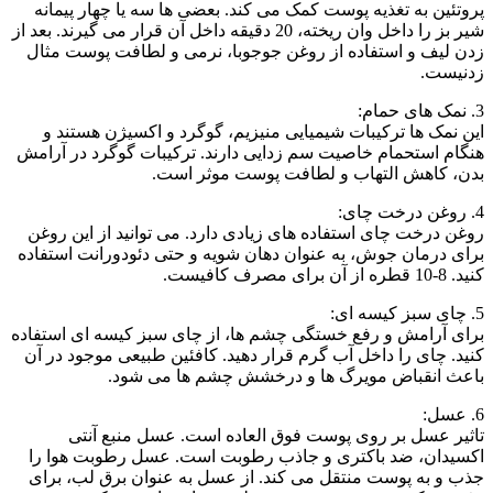
پروتئین به تغذیه پوست کمک می کند. بعضی ها سه یا چهار پیمانه
شیر بز را داخل وان ریخته، 20 دقیقه داخل آن قرار می گیرند. بعد از
زدن لیف و استفاده از روغن جوجوبا، نرمی و لطافت پوست مثال
زدنیست.
3. نمک های حمام:
این نمک ها ترکیبات شیمیایی منیزیم، گوگرد و اکسیژن هستند و
هنگام استحمام خاصیت سم زدایی دارند. ترکیبات گوگرد در آرامش
بدن، کاهش التهاب و لطافت پوست موثر است.
4. روغن درخت چای:
روغن درخت چای استفاده های زیادی دارد. می توانید از این روغن
برای درمان جوش، به عنوان دهان شویه و حتی دئودورانت استفاده
کنید. 8-10 قطره از آن برای مصرف کافیست.
5. چای سبز کیسه ای:
برای آرامش و رفع خستگی چشم ها، از چای سبز کیسه ای استفاده
کنید. چای را داخل آب گرم قرار دهید. کافئین طبیعی موجود در آن
باعث انقباض مویرگ ها و درخشش چشم ها می شود.
6. عسل:
تاثیر عسل بر روی پوست فوق العاده است. عسل منبع آنتی
اکسیدان، ضد باکتری و جاذب رطوبت است. عسل رطوبت هوا را
جذب و به پوست منتقل می کند. از عسل به عنوان برق لب، برای