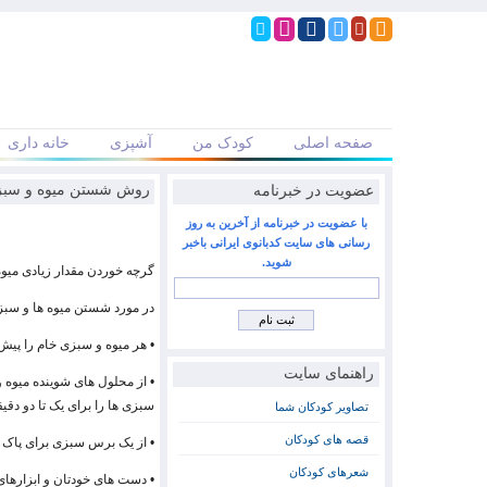
صفحه اصلی
کودک من
آشپزی
خانه داری
عضویت در خبرنامه
روش شستن میوه و سب
با عضویت در خبرنامه از آخرین به روز
رسانی های سایت کدبانوی ایرانی باخبر
شوید.
گرچه خوردن مقدار زیادی میوه
در مورد شستن میوه ها و سبزی
• هر میوه و سبزی خام را پیش
راهنمای سایت
• از محلول های شوینده میوه و
سبزی ها را برای یک تا دو دق
تصاویر کودکان شما
قصه های کودکان
• از یک برس سبزی برای پاک 
شعرهای کودکان
• دست های خودتان و ابزارهای