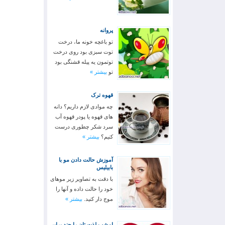
پروانه
تو باغچه خونه ما، درخت
توت سبزی بود روی درخت
توتمون یه پیله قشنگی بود
تو
بیشتر »
قهوه ترک
چه موادی لازم داریم؟ دانه
های قهوه یا پودر قهوه آب
سرد شکر چطوری درست
کنیم؟
بیشتر »
آموزش حالت دادن مو با
بابیلیس
با دقت به تصاویر زیر موهای
خود را حالت داده و آنها را
موج دار کنید.
بیشتر »
امشب لذت تان را چند برابر