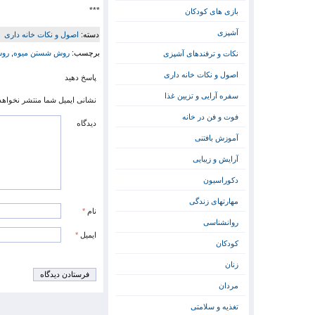
***
بازی های کودکان
آشپزی
دسته:
اصول و نکات خانه داری
برچسب:
روش شستن میوه
,
روش
نکات و ترفندهای آشپزی
اصول و نکات خانه داری
پاسخ دهید
سفره آرایی و تزیین غذا
نشانی ایمیل شما منتشر نخواهد
فوت و فن در خانه
دیدگاه
آموزش بافتنی
آرایش و زیبایی
دکوراسیون
مهارتهای زندگی
نام
*
روانشناسی
ایمیل
*
کودکان
زنان
مردان
تغذیه و سلامتی