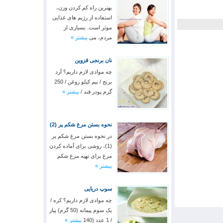
بهترین راه کم کردن وزن،
استفاده از رژیم های غذایی
موثر است. بسیاری از
مردم، می
بیشتر »
نان برنجی قزوین
چه موادی لازم داریم؟ آرد
برنج / نیم کیلو روغن / 250
گرم پودر قند /
بیشتر »
نحوه بستن مرغ شکم پر (2)
در نحوه بستن مرغ شکم پر
(1)، روشی برای آماده کردن
مرغ برای تهیه مرغ شکم
بیشتر »
سوپ دریایی
چه موادی لازم داریم؟ کره /
یک سوم پیمانه (50 گرم) پیاز
/ 1 عدد (140
بیشتر »