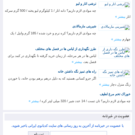
ترشی انار و لبو
چه موادی لازم داریم؟ دانه انار / 1 کیلوگرم لبو پخته / 500 گرم سرکه
انار
بیشتر »
شیرینی مارمالادی
چه موادی لازم داریم؟ کره نرم و خرد شده / 185 گرم وانیل / یک
چهارم
بیشتر »
طرز نگهداری از لباس ها در فصل های مختلف
لباس ها در هر مرحله، از زمان خرید گرفته تا نگهداری در کمد برای
فصل بعد،
بیشتر »
راه های تمیز نگه داشتن خانه
اگر جزو کسانی هستید که به دلیل درهم برهم بودن خانه، با خوردن
زنگ منزل دچار
بیشتر »
خوراک تخم مرغ لطیف
چه موادی لازم داریم؟ نان تست / 14 عدد شیر / 320 میلی لیتر کره /
بیشتر »
عضویت در خبرنامه
با عضویت در خبرنامه از آخرین به روز رسانی های سایت کدبانوی ایرانی باخبر شوید.