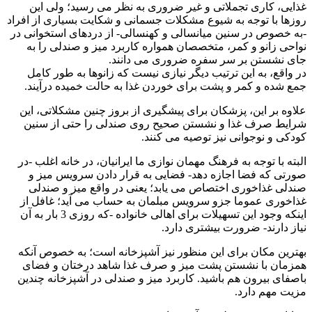
غذایی، کاری تجملاتی و غیر ضروری به نظر می رسید؛ ولی این
روزها با توجه به شیوع مشکلات جسمانی و شکایت بسیاری از افراد
-به خصوص در سنین میانسالی و کهنسالی- از دردهای استخوانی در
نواحی زانو و کمر، متخصصان همواره کاربرد میز و صندلی را به
جای نشستن بر سر سفره ضروری می دانند.
در واقع، به این ترتیب دیگر نیازی نیست که زانوها به طور کامل
جمع شده و کمر و پشت برای خوردن غذا به حالت خمیده درآیند.
علاوه بر این، پزشکان برای پیشگیری از بروز چنین مشکلاتی، این
شرایط صرف غذا و نشستن صحیح روی صندلی را حتی از سنین
کودکی و نوجوانی نیز توصیه می کنند.
البته با توجه به فرهنگ مهمان نوازی ما ایرانیان، در خانه اغلب -در
صورتی که فضا اجازه دهد- فضایی به قرار دادن سرویس میز و
صندلی غذاخوری اختصاص می یابد؛ یعنی در واقع میز و صندلی
غذاخوری عموما جزو سرویس مبلمان به حساب می آید؛ غافل از
اینکه وجود این تسهیلات برای اهالی خانواده -که روزی 3 بار به آن
نیاز دارند- ضرورت بیشتری دارد.
بهترین مکان برای این منظور نیز آشپزخانه است؛ به خصوص آنکه
همزمان با نشستن پشت میز و صرف غذا شاهد درختان و فضای
باصفای بیرون هم باشید. کاربرد میز و صندلی در آشپزخانه چندین
مزیت مهم دارد.