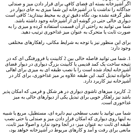
اگر آشپزخانه بسته ای فضای کافی برای قرار دادن میز و صندلی
جداگانه را نداشت یا در آشپزخانه اُپن شما میزی به جای دیوار در
نظر گرفته نشده بود، نگاه دقیق تری به محیط بیندازید؛ کافی است
دیواری خالی حتی در گوشه ای از آشپزخانه وجود داشته باشد.
شما می توانید به راحتی از آن قسمت استفاده کرده و میزی را به
صورت ثابت یا متحرک به عنوان میز غذاخوری ترتیب دهید.
برای این منظور نیز با توجه به شرایط مکانی، راهکارهای مختلفی
وجود دارد:
1. شما می توانید فاصله خالی بین 2 کابینت یا فرورفتگی ای که در
نتیجه ساخت یک کمد قدیمی یا کابینت بزرگ دیواری در دیوار فضای
آشپزخانه ایجاد شده است را با نصب طبقه ای به میزی برای اهالی
خانواده تبدیل کنید. این طبقه علاوه بر میز غذاخوری، برای کار در
آشپزخانه نیز کاربرد دارد.
2. کاربرد میزهای تاشوی دیواری در هر شکل و فرمی که امکان پذیر
باشد نیز راهکار خوبی برای تبدیل یکی از دیوارهای خالی به میز
غذاخوری است.
شما می توانید با نصب سطحی نیم دایره ای، مستطیل، مربع یا شبیه
به اینها روی دیواری که امکان قرار دادن میز و صندلی یا حتی نصب
طبقه ای ثابت -به عنوان میز- در آنجا وجود ندارد و اصولا میز ثابت،
مانعی برای رفت و آمد و کارهای مربوط در آشپزخانه خواهد بود،