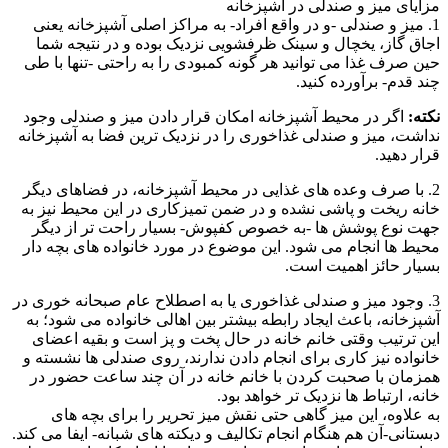
مزایای میز و صندلی در آشپزخانه
1. میز و صندلی -و در واقع افراد- به مراکز اصلی آشپزخانه یعنی
اجاق گاز، یخچال و سینک ظرفشویی نزدیک بوده و در نتیجه شما
حین صرف غذا می توانید هر گونه کمبودی را به راحتی -تنها با طی
چند قدم- برآورده کنید.
نکته:
اگر در محیط آشپزخانه امکان قرار دادن میز و صندلی وجود
نداشت، میز و صندلی غذاخوری را در نزدیک ترین فضا به آشپزخانه
قرار دهید.
2. با صرف وعده های غذایی در محیط آشپزخانه، در فضاهای دیگر
خانه ریخت و پاشی نشده و در ضمن تمیزکاری در این محیط نیز به
جهت نوع پوشش ها -به خصوص کفپوش- بسیار راحت تر از دیگر
محیط ها انجام می شود. این موضوع در مورد خانواده های بچه دار
بسیار حائز اهمیت است.
3. وجود میز و صندلی غذاخوری یا به اصطلاح عام صبحانه خوری در
آشپزخانه، باعث ایجاد رابطه بیشتر بین اهالی خانواده می شود؛ به
این ترتیب وقتی خانم خانه در حال پخت و پز است و بقیه اعضای
خانواده نیز کاری برای انجام دادن ندارند، روی صندلی ها نشسته و
همزمان با صحبت کردن با خانم خانه در آن چند ساعت حضور در
خانه، ارتباط ها نزدیک تر خواهد بود.
به علاوه، این میز گاهی حتی نقش میز تحریر را برای بچه های
دبستانی-آن هم هنگام انجام تکالیف و دیکته های شبانه- ایفا می کند.