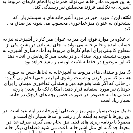
به این صورت مادر خانه می تواند همزمان با انجام کارهای مربوط به
آشپزی، به تکالیف فرزند محصلش نیز رسیدگی کند.
نکته:
این 2 مورد اخیر در مورد آشپزخانه های با سیستم باز -که
پیشخوان به عنوان میز غذاخوری محسوب می شود- نیز صدق می
کند.
4. علاوه بر موارد فوق، این میز به عنوان میز کار در آشپزخانه نیز به
حساب آمده و خانم خانه می تواند به جای ایستادن در پشت یکی از
سطوح کابینتی برای انجام کارهای مربوط به آماده سازی آشپزی، به
صورت نشسته روی صندلی و در پشت میز کارهایش را انجام دهد
که این موضوع در حفظ سلامت او بسیار مفید خواهد بود.
5. میز و صندلی های مربوط به آشپزخانه به لحاظ جنس به صورتی
هستند که تمیز کردن و شست وشوی آنها به راحتی انجام می گیرد؛
در حالی که اگر شما بخواهید میز و صندلی غذاخوری مهمان را برای
خودتان نیز مورد استفاده قرار دهید، امکان لکه دار شدن پارچه
صندلی ها -به خصوص در صورت حضور بچه های کوچک در خانه-
بسیار زیاد است.
6. یک مزیت بسیار مهم میز و صندلی آشپزخانه در ایام عید است. در
این روزها با توجه به اینکه بازار رفت و آمدها بسیار داغ است و
معمولا با برنامه ریزی های قبلی نیز انجام نمی گیرد، صرف غذا در
محیط جداگانه ای مثل آشپزخانه باعث می شود فضاهای دیگر خانه