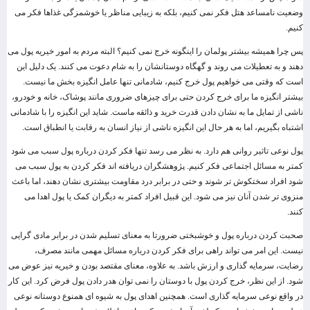
وضعیت نامساعد هتل فکر نمی کنیم، بلکه به زیبایی مناظر یا خوشمزگی غذاها فکر می
کنیم.
پس چرا همیشه بیشتر پولمان را اینگونه خرج نمی کنیم؟ البته مردم به امور خیریه پول می
دهند و به تعطیلات می روند و گهگاه دوستانشان را به شام دعوت می کنند. یک دلیل این
است که وقتی می خواهیم پول خرج کنیم، شادمانی تنها عامل انگیزه بخش ما نیست.
بیشتر انگیزه ما برای خرج کردن حتی برای چیزهای ضروری مانند پوشاک، خانه و خودرو،
ناشی از تمایل ما به نشان دادن قدرت خرید و ذائقه ماست. شاید این انگیزه را با شادمانی
اشتباه بگیریم، اما به هر حال این انگیزه ناشی از نیاز انسان به رقابت یا انطباق است.
پول نوعی تاثیر روانی هم دارد. به نظر می رسد تنها فکر کردن درباره پول سبب می شود
کمتر به مسائل اجتماعی فکر کنیم. پژوهشگران دریافته اند فکر کردن به پول سبب می
شود افراد سختکوش تر شوند و حتی در برابر درد مقاومت بیشتری نشان دهند، اما باعث
منزوی تر شدن آنان نیز می شود. این قبیل افراد کمتر به دیگران کمک یا پول اهدا می
کنند.
صحبت کردن درباره پول و خوشبختی ضرورتا به معنای تسلیم شدن در برابر مادی گرایی
نیست. این امر می تواند راهی برای فکر کردن درباره مسائل مهمی مانند مصرف،
رضایت، سرمایه گذاری و ارزش باشد. به علاوه، معنای مقتصد بودن و خیریه نیز عوض می
شود. از این نظر، خرج کردن پول با دوستان را نمی توان هدر دادن پول فرض کرد. این کار
در واقع نوعی سرمایه گذاری است. همچنین اهدای پول به شیوه ای همنوع دوستانه نوعی