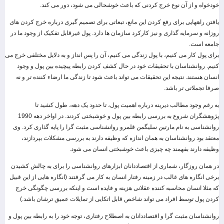
خودخواه و از آن نوع خرج کردنی که باعث خوشحالی می شود، دور می کند.
یافتن راههایی برای رفع کردن این مانع، تبعاتی برای تصمیم گیری درباره خرج کردن های
روزانه و سرمایه گذاری و نیز کارکرد سازمان ها دارد. پول غیرقابل تفکیک از وجود ما در
جامعه است.
برای پول کار می کنیم، با پول زندگی می کنیم، آن را پس انداز و به دلایل مختلفی خرج می
کنیم. روانشناسان با تحقیقات خود در حال کشف کردن رابطه پیچیده بین پول و وجود
انسان هستند. نتیجه این تحقیقات می تواند باعث شود تا زندگی ما ارضاء کننده تر و نه
صرفا تجملاتی تر باشد.
به رغم وجود مطالب دیرینه درباره اهمیت پول، تا حدود یک دهه، طول کشید تا
پژوهشگران شروع به بررسی رابطه بین پول و خوشبختی کردند. در اواخر دهه 1990
روانشناسی به نام مارتین سلیگمن قلمرو روانشناسی مثبت گرا را پایه گذاری کرد. وی
معتقد بود روانشناسان به همان اندازه که وظیفه دارند به بررسی مشکلات بپردازند،
وظیفه دارند بفهمند چه چیزی باعث خوشبختی انسان می شود.
در همان روزگار، شماری از اقتصاددانان ابزارهای روانشناسی را برای به چالش کشیدن
برخی انگاره های غالب در زمینه رفتار انسان به کار می گرفتند (انگاره هایی از این قبیل
که مثلا انسان محاسبه کننده عقلانی هزینه و فایده است و اینکه بررسی چگونگی خرج
کردن پول توسط افراد می تواند شاخص قابل اتکایی از تمایلات عمیق ترشان باشد.)
روانشناسان مثبت گرا و اقتصاددانان به اصطلاح رفتاری، توجه خود را به رابطه بین پول و