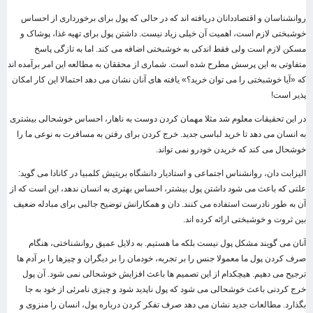
روانشناسان و اقتصاددانان دریافته اند که در حالی که پول برای برخورداری از احساس
خوشبختی لازم است، اهمیت آن خیلی زیاد نیست. داشتن پول برای تهیه غذا، پوشاک و
مسکن لازم است ولی فقط اندکی به خوشبختی اضافه می کند. اما به تازگی پاسخ
متفاوتی به این پرسش مطرح شده است. شماری از محققان به مطالعه این امر برآمده اند
که «آیا خوشبختی را می توان خرید؟» یافته های آنان نشان می دهد احتمالا این کار امکان
پذیر است!
در این تحقیقات معلوم شد مثلا مهمان کردن دوست به ناهار، احساس خوشحالی بیشتری
به انسان می دهد تا خرید لباسی جدید. خرج کردن برای رفتن به مسافرت به نوعی ما را
خوشحال می کند که خریدن خودرو نمی تواند.
الیزابت دان، روانشناس اجتماعی و استادیار دانشگاه بریتیش کلمبیا در کانادا می گوید:
علتی که باعث می شود داشتن پول بیشتر، احساس بهتری به انسان ندهد، این است که از
آن به طور نادرست استفاده می کنند. دان و همکارانش توضیح جالبی برای مبادله ضعیف
بین ثروت و خوشبختی ارائه کرده اند.
آنان می گویند مشکل پول نیست بلکه ما هستیم. به دلایل عمیق روانشناختی، هنگام
صرف کردن پول ما معمولا جنس را بر تجربه، خودمان را بر دیگران و چیزها را بر آدم ها
ترجیح می دهیم. هیچکدام از این تصمیم ها باعث افزایش خوشحالی نمی شود. آن پول
خرج کردنی باعث خوشحالی می شود که پول ناپدید شود و چیزی نامرئی از خود به جا
بگذارد. مطالعات جدید نشان می دهد صرف تفکر کردن درباره پول، انسان را منزوی و