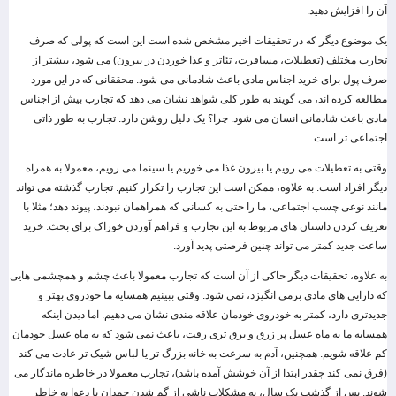
آن را افزایش دهید.
یک موضوع دیگر که در تحقیقات اخیر مشخص شده است این است که پولی که صرف
تجارب مختلف (تعطیلات، مسافرت، تئاتر و غذا خوردن در بیرون) می شود، بیشتر از
صرف پول برای خرید اجناس مادی باعث شادمانی می شود. محققانی که در این مورد
مطالعه کرده اند، می گویند به طور کلی شواهد نشان می دهد که تجارب بیش از اجناس
مادی باعث شادمانی انسان می شود. چرا؟ یک دلیل روشن دارد. تجارب به طور ذاتی
اجتماعی تر است.
وقتی به تعطیلات می رویم یا بیرون غذا می خوریم یا سینما می رویم، معمولا به همراه
دیگر افراد است. به علاوه، ممکن است این تجارب را تکرار کنیم. تجارب گذشته می تواند
مانند نوعی چسب اجتماعی، ما را حتی به کسانی که همراهمان نبودند، پیوند دهد؛ مثلا با
تعریف کردن داستان های مربوط به این تجارب و فراهم آوردن خوراک برای بحث. خرید
ساعت جدید کمتر می تواند چنین فرصتی پدید آورد.
به علاوه، تحقیقات دیگر حاکی از آن است که تجارب معمولا باعث چشم و همچشمی هایی
که دارایی های مادی برمی انگیزد، نمی شود. وقتی ببینیم همسایه ما خودروی بهتر و
جدیدتری دارد، کمتر به خودروی خودمان علاقه مندی نشان می دهیم. اما دیدن اینکه
همسایه ما به ماه عسل پر زرق و برق تری رفت، باعث نمی شود که به ماه عسل خودمان
کم علاقه شویم. همچنین، آدم به سرعت به خانه بزرگ تر یا لباس شیک تر عادت می کند
(فرق نمی کند چقدر ابتدا از آن خوشش آمده باشد)، تجارب معمولا در خاطره ماندگار می
شوند. پس از گذشت یک سال، به مشکلات ناشی از گم شدن چمدان یا دعوا به خاطر