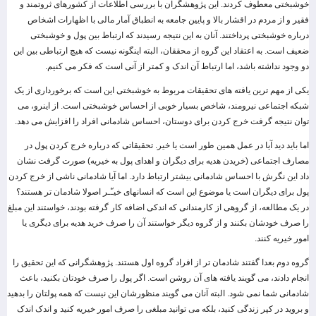
خوشبختی معطوف کردند. این پژوهشگران با بررسی اطلاعات از کشورهای ثروتمند و
فقیر و از مردم در اقشار بالا و پایین جامعه به انطباق آمار مالی با اظهارات اشخاص
درباره خوشبختی پرداختند. آنان به این نتیجه رسیدند که ارتباط بین پول و خوشبختی
ضعیف است. به اعتقاد این گروه از محققان، البته اینگونه نیست که هیچ ارتباطی بین این
دو وجود نداشته باشد، اما ارتباط آن اندک و کمتر از آنی است که فکر می کنیم.
یکی از مهم ترین یافته های تحقیقات مربوط به خوشبختی این است که برخورداری از یک
شبکه اجتماعی نیرومند، شاخص بسیار خوبی از احساس خوشبختی است. از اینرو، می
توان نتیجه گرفت خرج کردن برای دوستان، احساس شادمانی افراد را افزایش می دهد.
اما باید دید آیا در عمل همین طور است یا خیر. تحقیقاتی که درباره خرج کردن پول در
مصارف اجتماعی (خریدن هدیه برای دیگران و اهدای پول به خیریه) صورت گرفت نشان
داد این نگرش با احساس شادمانی بیشتر ارتباط دارد. اما آیا شادمانی ناشی از خرج کردن
پول برای دیگران است یا موضوع این است که انسانهای خیـّـر اصولا شادمان تر هستند؟
در یک مطالعه، از گروهی از کارمندانی که اندکی اضافه کار گرفته بودند، خواستند این مبلغ
را صرف خودشان بکنند و از گروه دیگر خواستند آن را صرف خرید هدیه برای دیگری یا
امور خیریه کنند.
گروه دوم بعدا گفتند شادمان تر از افراد گروه اول هستند. پژوهشگرانی که این تحقیق را
انجام دادند، می گویند یافته های آن روشن است. اگر پول را صرف خودتان بکنید، باعث
شادمانی شما نمی شود. البته آنان می گویند منظورشان این نیست که همه پولتان را بدهید
و بروید در کپر زندگی کنید، بلکه می توانید مبلغی را صرف امور خیریه کنید و اندک اندک