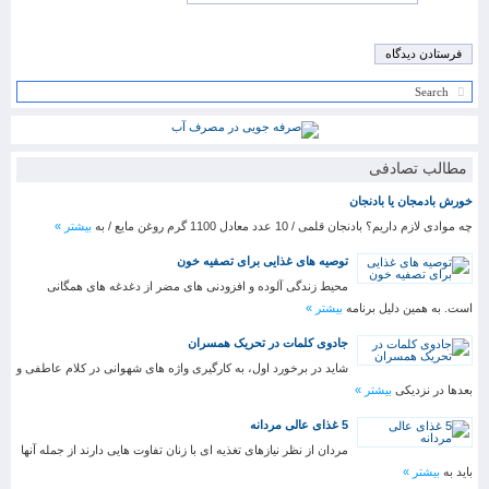
مطالب تصادفی
خورش بادمجان یا بادنجان
چه موادی لازم داریم؟ بادنجان قلمی / 10 عدد معادل 1100 گرم روغن مایع / به
بیشتر »
توصیه های غذایی برای تصفیه خون
محیط زندگی آلوده و افزودنی های مضر از دغدغه های همگانی
است. به همین دلیل برنامه
بیشتر »
جادوی کلمات در تحریک همسران
شاید در برخورد اول، به کارگیری واژه های شهوانی در کلام عاطفی و
بعدها در نزدیکی
بیشتر »
5 غذای عالی مردانه
مردان از نظر نیازهای تغذیه ای با زنان تفاوت هایی دارند از جمله آنها
باید به
بیشتر »