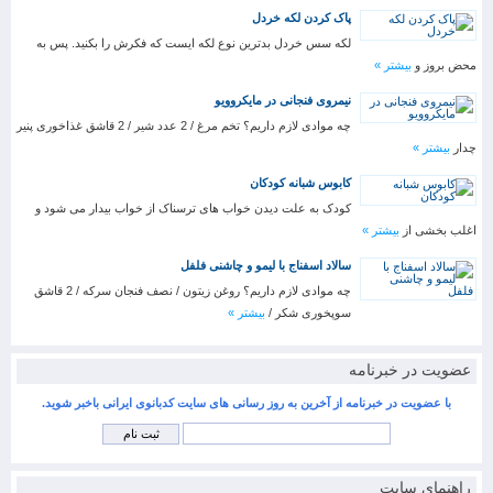
پاک کردن لکه خردل
لکه سس خردل بدترین نوع لکه ایست که فکرش را بکنید. پس به
محض بروز و
بیشتر »
نیمروی فنجانی در مایکروویو
چه موادی لازم داریم؟ تخم مرغ / 2 عدد شیر / 2 قاشق غذاخوری پنیر
چدار
بیشتر »
کابوس شبانه کودکان
کودک به علت دیدن خواب های ترسناک از خواب بیدار می شود و
اغلب بخشی از
بیشتر »
سالاد اسفناج با لیمو و چاشنی فلفل
چه موادی لازم داریم؟ روغن زیتون / نصف فنجان سرکه / 2 قاشق
سوپخوری شکر /
بیشتر »
عضویت در خبرنامه
با عضویت در خبرنامه از آخرین به روز رسانی های سایت کدبانوی ایرانی باخبر شوید.
راهنمای سایت