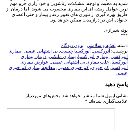
شدید به محبت و توجه، مشکلات زناشویی و خودآزاری جزو مهم
ترین عوامل ریشه ای این بیماری محسوب می شوند، اما درمان از
طریق بهره گیری از تئوری های تغییر رفتار بیمار و حتی اعضای
خانواده اش در درازمدت ممکن خواهد بود.
پونه شیرازی
***
دسته:
تغذیه و سلامتی
بدون دیدگاه
برچسب:
آنورکسی
,
آنورکسیا چیست
,
بی اشتهایی عصبی
,
بیماری
آنورکسی
,
بیماری آنورکسیا
,
بیماری مانکنی
,
درمان بیماری
آنورکسیا
,
علت بیماری بی اشتهایی عصبی
,
عوارض بیماری
آنورکسیا
,
کم خوری
,
کم خوری عصبی
,
معالجه بیماری کم خوری
عصبی
پاسخ دهید
نشانی ایمیل شما منتشر نخواهد شد.
بخش‌های موردنیاز
علامت‌گذاری شده‌اند
*