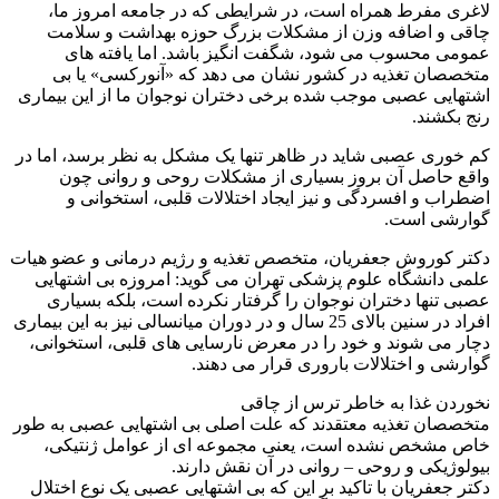
لاغری مفرط همراه است، در شرایطی که در جامعه امروز ما،
چاقی و اضافه وزن از مشکلات بزرگ حوزه بهداشت و سلامت
عمومی محسوب می شود، شگفت انگیز باشد. اما یافته های
متخصصان تغذیه در کشور نشان می دهد که «آنورکسی» یا بی
اشتهایی عصبی موجب شده برخی دختران نوجوان ما از این بیماری
رنج بکشند.
کم خوری عصبی شاید در ظاهر تنها یک مشکل به نظر برسد، اما در
واقع حاصل آن بروز بسیاری از مشکلات روحی و روانی چون
اضطراب و افسردگی و نیز ایجاد اختلالات قلبی، استخوانی و
گوارشی است.
دکتر کوروش جعفریان، متخصص تغذیه و رژیم درمانی و عضو هیات
علمی دانشگاه علوم پزشکی تهران می گوید: امروزه بی اشتهایی
عصبی تنها دختران نوجوان را گرفتار نکرده است، بلکه بسیاری
افراد در سنین بالای 25 سال و در دوران میانسالی نیز به این بیماری
دچار می شوند و خود را در معرض نارسایی های قلبی، استخوانی،
گوارشی و اختلالات باروری قرار می دهند.
نخوردن غذا به خاطر ترس از چاقی
متخصصان تغذیه معتقدند که علت اصلی بی اشتهایی عصبی به طور
خاص مشخص نشده است، یعنی مجموعه ای از عوامل ژنتیکی،
بیولوژیکی و روحی – روانی در آن نقش دارند.
دکتر جعفریان با تاکید بر این که بی اشتهایی عصبی یک نوع اختلال