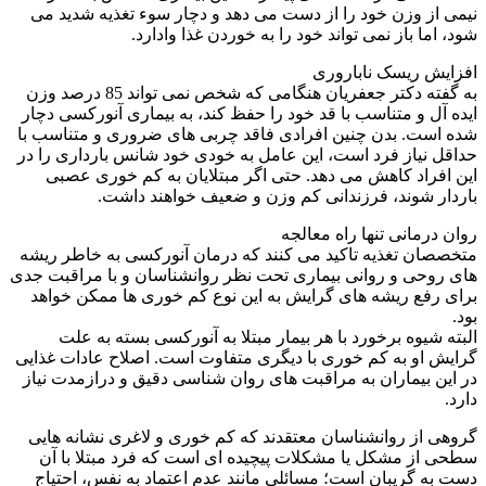
نیمی از وزن خود را از دست می دهد و دچار سوء تغذیه شدید می
شود، اما باز نمی تواند خود را به خوردن غذا وادارد.
افزایش ریسک ناباروری
به گفته دکتر جعفریان هنگامی که شخص نمی تواند 85 درصد وزن
ایده آل و متناسب با قد خود را حفظ کند، به بیماری آنورکسی دچار
شده است. بدن چنین افرادی فاقد چربی های ضروری و متناسب با
حداقل نیاز فرد است، این عامل به خودی خود شانس بارداری را در
این افراد کاهش می دهد. حتی اگر مبتلایان به کم خوری عصبی
باردار شوند، فرزندانی کم وزن و ضعیف خواهند داشت.
روان درمانی تنها راه معالجه
متخصصان تغذیه تاکید می کنند که درمان آنورکسی به خاطر ریشه
های روحی و روانی بیماری تحت نظر روانشناسان و با مراقبت جدی
برای رفع ریشه های گرایش به این نوع کم خوری ها ممکن خواهد
بود.
البته شیوه برخورد با هر بیمار مبتلا به آنورکسی بسته به علت
گرایش او به کم خوری با دیگری متفاوت است. اصلاح عادات غذایی
در این بیماران به مراقبت های روان شناسی دقیق و درازمدت نیاز
دارد.
گروهی از روانشناسان معتقدند که کم خوری و لاغری نشانه هایی
سطحی از مشکل یا مشکلات پیچیده ای است که فرد مبتلا با آن
دست به گریبان است؛ مسائلی مانند عدم اعتماد به نفس، احتیاج