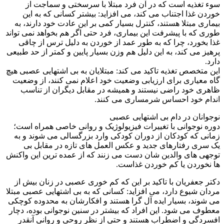
سوء تغذیه است که در آن فرد مبتلا با سرسختی و سماجت از
خوردن غذا اجتناب می کند، می افزاید: بیشتر کسانی که به این
بیماری مبتلا هستند، کنترل بسیار کمی بر این عادت خود دارند، به
طوری که با پیشرفت این بیماری، فرد حتی اگر هم بخواهد نمی تواند
غذا بخورد، چرا که به طور عمد از خوردن به دلیل ترس از چاقی
پرهیز می کند، به این دلیل هم وزن بسیار پایین و کمتر از حد طبیعی
دارد.
این متخصص تغذیه تاکید می کند: مبتلایان به بی اشتهایی عصبی هیچ
گاه معیاری برای ارزیابی وضعیت خود اعلام نمی کنند، از وضعیت
ظاهری خود راضی نیستند و همیشه در مقابل دیگران از تناسب
اندام خود احساس شرمساری می کنند.
نوجوانان در دام بی اشتهایی عصبی
دوره نوجوانی با تغییرات فیزیولوژیک و روانی خاصی همراه است؛
زمانی که کودکان از دوران کودکی وارد بزرگسالی می شوند و به
یک سری رفتارهای جدید و عکس العمل های تازه در مقابل بی
توجهی های والدین شان دست می زنند که از عمده ترین این واکنش
ها نخوردن یا کم خوردن غذاست.
دکتر جعفریان با تاکید بر این که کم خوری عصبی در زنان بیش از
مردان شیوع دارد، می افزاید: کسانی که به بی اشتهایی عصبی مبتلا
می شوند، بسیار ایده آل گرا هستند و افکارشان به محدوده کوچکی
معطوف می شود. این افراد که بیشتر در سنین نوجوانی بوده، دچار
افسردگی و اضطراب هستند و حتی از نظر روحی و روانی آنقدر