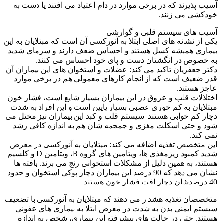
آسیب پذیرند که در برخی موارد در دام اعتیاد می افتند یا دست به
خودکشی می زنند.
آسیب های سیستم قلبی و گوارشی
یکی از نشانه های اصلی ابتلا به آنورکسی آن است که مبتلایان به این
بیماری همیشه کسل هستند و احساس ضعف دارند و سرمای شدید
به خصوص در انگشتان دست و پای خود احساس می کنند.
دکتر جعفریان تاکید می کند: عضلات و استخوان های این بیماران آن
قدر ضعیف است که از انجام کارهای معمولی هم در برخی موارد
عاجز هستند.
اختلالات قلب و عروق در این بیماران بسیار شایع است، فشار خون
مبتلایان به کم خوری عصبی بسیار پایین است و این افراد به شدت
دچار کم خوابی هستند. سیستم قلب و کبد این بیماران نیز مختل می
شود و حتی اسکلت مغزی و جمجمه شان هم به اندازه کافی رشد
نمی کند.
این متخصص تغذیه اضافه می کند: مبتلایان به آنورکسی در معرض
شدید کمبود ریزمغذی ها، ویتامین های گروه B، ویتامین D و کلسیم
هستند، به همین دلیل از مشکلات استخوانی رنج می برند. یافته ها
نشان می دهد که 90 درصد این بیماران دچار پوکی استخوان و حدود
40 درصدشان دچار افت فشار خون هستند.
متخصصان تغذیه هشدار می دهند که مبتلایان به آنورکسی با تضعیف
سیستم ایمنی بدن به شدت در معرض ابتلا به بیماری های عفونی
هستند. حتی در حالت های پیشرفته این بیماری، شخص به اندازه