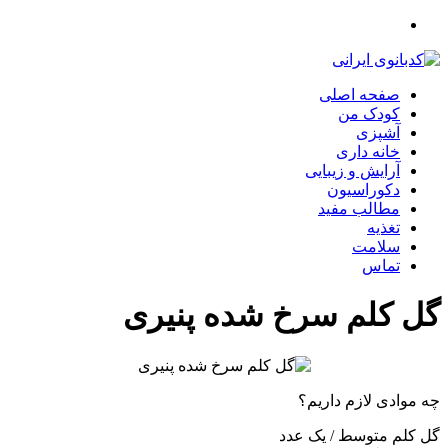
صفحه اصلی
کودک من
آشپزی
خانه داری
آرایش و زیبایی
دکوراسیون
مطالب مفید
تغذیه
سلامت
تماس
گل‌ کلم سرخ شده پنیری
چه موادی لازم داریم؟
گل کلم متوسط / یک عدد