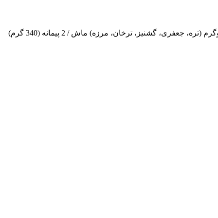
چه موادی لازم داریم؟ کلم قمری / 2 عدد (460 گرم) روغن مایع، نمک و فلفل / به مقدارلازم پیاز (خرد شده) / 4 عدد (560 گرم) سبزی / 1 کیلوگرم (تره، جعفری، گشنیز، ترخان، مرزه) ماش / 2 پیمانه (340 گرم)