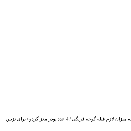
چه موادی لازم داریم؟ کشک / 1 پیمانه کدو سبز / 750 گرم (10 عدد متوسط) پیاز داغ / 2 قاشق غذاخوری سیر داغ / به میزان لازم نعناع داغ / به میزان لازم فیله گوجه فرنگی / 4 عدد پودر مغز گردو / برای تزیین