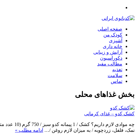
صفحه اصلی
کودک من
آشپزی
خانه داری
آرایش و زیبایی
دکوراسیون
مطالب مفید
تغذیه
سلامت
تماس
بخش
غذاهای محلی
کشک کدو – غذای کرمانی
نمک، فلفل، زردچوبه / به میزان لازم روغن /…
ادامه مطلب »