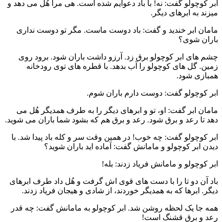
ابر کوچولو گفت: نه! با باد دعوایم شده است. هی مرا هُل می دهد و
میزند به ابرهای دیگر.
مامان ابر خندید و گفت: باد دوست ماست. مگر تو دوست نداری
باران شوی؟
چشم های ابر کوچولو برق زد. آرزو داشت باران شود. برود روی
زمین. گل های کوچولو را آب بدهد. با قطره های توی رودخانه
همبازی شود.
ابر کوچولو گفت: دوست دارم باران شوم.
مامان ابر گفت: او، تو و ابرهای دیگر را به طرف همدیگر هُل می
دهد تا رعد و برق شود. رعد و برق هم که بشود شما باران می شوید.
ابر کوچولو گفت: چه خوب! در همین وقت سر و کله باد پیدا شد. با
دیدن ابر کوچولو و مامانش گفت: آماده اید باران شوید؟
ابر کوچولو و مامانش فریاد زدند: بله!
باد آن دو تا را با دست های قوی اش گرفت و هُل داد طرف ابرهای
دیگر. ابرها که به همدیگر خوردند، از شادی و هیجان فریاد زدند.
همه جا یک لحظه روشن شد. ابر کوچولو به مامانش گفت: چه قدر
رعد و برق قشنگ است!