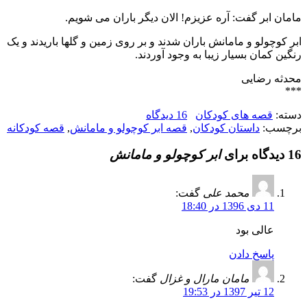
مامان ابر گفت: آره عزیزم! الان دیگر باران می شویم.
ابر کوچولو و مامانش باران شدند و بر روی زمین و گلها باریدند و یک
رنگین کمان بسیار زیبا به وجود آوردند.
محدثه رضایی
***
دسته:
قصه های کودکان
16 دیدگاه
برچسب:
داستان کودکان
,
قصه ابر کوچولو و مامانش
,
قصه کودکانه
16 دیدگاه برای
ابر کوچولو و مامانش
محمد علی
گفت:
11 دی 1396 در 18:40
عالی بود
پاسخ دادن
مامان مارال و غزال
گفت:
12 تیر 1397 در 19:53