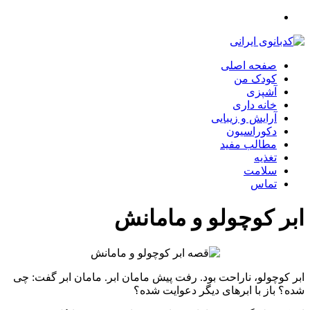
صفحه اصلی
کودک من
آشپزی
خانه داری
آرایش و زیبایی
دکوراسیون
مطالب مفید
تغذیه
سلامت
تماس
ابر کوچولو و مامانش
ابر کوچولو، ناراحت بود. رفت پیش مامان ابر. مامان ابر گفت: چی
شده؟ باز با ابرهای دیگر دعوایت شده؟