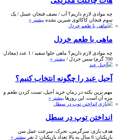
هات ‌چاکلت مکزیکی
چه موادی لازم داریم؟ آب / نصف فنجان عسل / یک
سوم فنجان کاکائوی شیرین نشده
بیشتر »
ماهی با طعم خردل
چه موادی لازم داریم؟ ماهی حلوا سفید / 1 عدد (معادل
700 گرم) سس خردل /
بیشتر »
آجیل عید را چگونه انتخاب کنیم؟
مهم ترین نکته در زمان خرید آجیل، تست کردن طعم و
مزه آن است. این روزها
بیشتر »
انداختن توپ در سطل
هدف بازی: سرگرمی، تحرک، سرعت عمل سن
بازیکنان: 6 سال به بالا تعداد بازیکنان: 2 نفر
بیشتر »