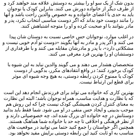
بدون شک از یک سو او را بیشتر به دوستش علاقه مند خواهند کرد و
از طرف دیگر از خانواده دورش می کنند. بنابراین کودک یا نوجوان
باید به حدی با اعضای خانواده و به خصوص والدین راحت باشد و آنها
را مانند دوست خود بداند که اگر دوست مناسبی انتخاب نکرد، پدر و
مادر بتوانند با او صحبت کرده و او را متوجه اشتباهش کنند.
در اغلب موارد، نوجوانان حس خاصی نسبت به دوستان شان پیدا
می کنند و اگر پدر و مادر به آنها بگویند «دوست تو آدم خوبی نیست و
مشکلاتی دارد»، با پدر و مادرشان مقابله می کنند و با طرفداری از
دوستشان او را بهترین فرد معرفی می کنند.
متخصصان هشدار می دهند و می گویند والدین نباید به این شیوه با
کودک برخورد کنند؛ در واقع انتقادهای مکرر، بدگویی از دوست
کودک یا ممنوع کردن رابطه دوستی، به هیچ وجه شیوه ای موثر
برای قطع این ارتباط نیست.
بهترین کاری که خانواده می تواند برای فرزندش انجام دهد این است
که با نظارت و هدایت مناسب، همراه نوجوان باشد؛ البته این نظارت
به معنای کنترل کردن همیشگی کودک نیست چرا که این روش هم
موجب بدبینی و ایجاد حس منفی در او می شود. شما فقط باید بدانید
دوستانش در چه خانواده ای بزرگ شده اند، چه خصوصیاتی دارند و
از نظر فرهنگی و اخلاقی تا چه حد با خانواده شما هماهنگ هستند.
همچنین اگر حواستان را جمع کنید حتما می توانید در موقعیت های
مناسب به او ثابت کنید این رابطه دوستی برایش مفید نخواهد بود.