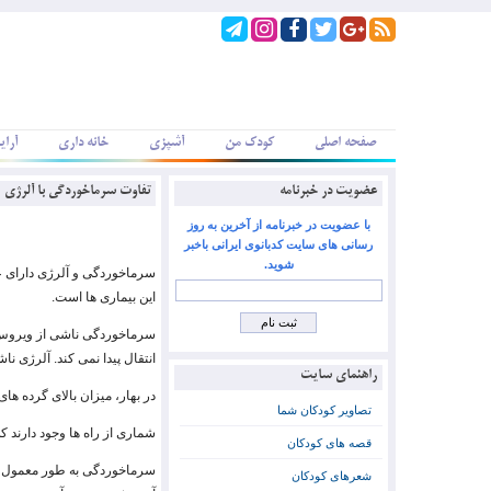
صفحه اصلی
کودک من
آشپزی
خانه داری
آرای
عضویت در خبرنامه
تفاوت سرماخوردگی با آلرژی
با عضویت در خبرنامه از آخرین به روز
رسانی های سایت کدبانوی ایرانی باخبر
شوید.
سرماخوردگی و آلرژی دارای علا
این بیماری ها است.
سرماخوردگی ناشی از ویروس 
انتقال پیدا نمی کند. آلرژی ن
راهنمای سایت
در بهار، میزان بالای گرده ه
تصاویر کودکان شما
شماری از راه ها وجود دارند 
قصه های کودکان
سرماخوردگی به طور معمول با 
شعرهای کودکان