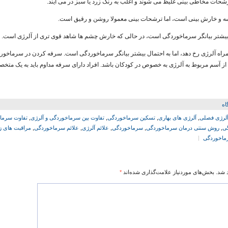
شحات مخاطی بینی غلیظ می شوند و اغلب به رنگ زرد یا سبز در می آیند.
ه و خارش بینی است، اما ترشحات بینی معمولا روشن و رقیق است.
ل بیشتر بیانگر سرماخوردگی است، در حالی که خارش چشم ها شاهد قوی تری از آلرژی است.
همراه آلرژی رخ دهد، اما به احتمال بیشتر بیانگر سرماخوردگی است. سرفه کردن در سرماخو
ی از آسم مربوط به آلرژی به خصوص در کودکان باشد. افراد دارای سرفه مداوم باید به یک مت
اه
لرژی فصلی
,
آلرژی های بهاری
,
تسکین سرماخوردگی
,
تفاوت بین سرماخوردگی و آلرژی
,
تفاوت سرماخ
ی
,
روش سنتی درمان سرماخوردگی
,
سرماخوردگی
,
علائم آلرژی
,
علائم سرماخوردگی
,
مراقبت های ز
ماخوردگی
 شد.
بخش‌های موردنیاز علامت‌گذاری شده‌اند
*