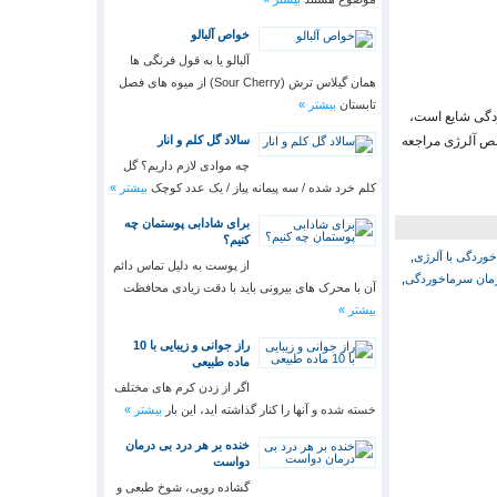
خواص آلبالو
آلبالو یا به قول فرنگی ها
همان گیلاس ترش (Sour Cherry) از میوه های فصل
تابستان
بیشتر »
ردگی شایع است،
خصص آلرژی مراجعه
سالاد گل کلم و انار
چه موادی لازم داریم؟ گل
کلم خرد شده / سه پیمانه پیاز / یک عدد کوچک
بیشتر »
برای شادابی پوستمان چه
کنیم؟
وردگی با آلرژی
,
از پوست به دلیل تماس دائم
مان سرماخوردگی
,
آن با محرک های بیرونی باید با دقت زیادی محافظت
بیشتر »
راز جوانی و زیبایی با 10
ماده طبیعی
اگر از زدن کرم های مختلف
خسته شده و آنها را کنار گذاشته اید، این بار
بیشتر »
خنده بر هر درد بی درمان
دواست
گشاده رویی، شوخ طبعی و