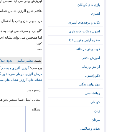
آبریزش بینی می آید. سپس تر
بازی های کودکان
علائم شایع آلرژی شامل عطس
آشپزی
درد مبهم بدن و تب با احتما
نکات و ترفندهای آشپزی
گلو درد و سرفه می تواند به 
اصول و نکات خانه داری
اما همچنین می تواند نشانه ا
سفره آرایی و تزیین غذا
کنند.
فوت و فن در خانه
***
آموزش بافتنی
دسته:
بیشتر بدانیم
بدون دیدگ
آرایش و زیبایی
برچسب:
آلرژی
,
آلرژی چیست
,
آ
درمان آلرژی
,
درمان سرماخوردگ
دکوراسیون
نشانه های آلرژی
,
نشانه های سر
مهارتهای زندگی
پاسخ دهید
روانشناسی
نشانی ایمیل شما منتشر نخواهد
کودکان
دیدگاه
زنان
مردان
تغذیه و سلامتی