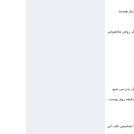
 مگر روغن مخصوص
می از یک آواکادوی متوسط را رنده کنید و با چند قطره آب لیموی تازه مخلوط کنید. سپس این مخلوط را مدت 15 تا 20 دقیقه روی پوست
با تشخیص علت این