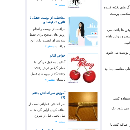
بیشتر »
 های تغذیه کننده
 سلامتی پوست
محافظت از پوست خشک با
قانون 3 دقیقه ای
مراقبت از پوست و انجام
روغن ها باعث می
روش های صحیح برای حفظ
ون و روغن بادام
سلامت آن اهمیت دارد. این
ید.
مراقبت
بیشتر »
تر پوست می شود.
خواص آلبالو
آلبالو یا به قول فرنگی ها
همان گیلاس ترش (Sour
اب مناسب بمالید.
Cherry) از میوه های فصل
تابستان
بیشتر »
آموزش سر انداختن بافتنی
(1)
سر انداختن عملیاتی است از
ت می شود. یک
اضاقه کردن اولین گره ها به
میل بافتنی قبل از شروع
بیشتر »
ضافه کنید تا