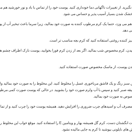
یرید. از تغییرات ناگهانی دما خودداری کنید. پوست خود را از تماس با باد و نور خورشید هم مح
ر خشک شدن بسیار آسیب پذیر و حساس می شود.
هم می وزد، حتما یک کرم مرطوب کننده به صورت خود بمالید، زیرا سرما باعث تبخیر آب از پ
 دهد.
ز کننده روغنی استفاده کنید که کرم بچه مناسب تر است.
یدن، کرم مخصوص شب بمالید. اگر بعد از زدن کرم فورا بخوابید، پوست نازک اطراف چشم ه
شدن پوست، از ماسک مخصوص صورت استفاده کنید.
بز رنگ و یک قاشق مرباخوری عسل را مخلوط کنید. این مخلوط را به صورت خود بمالید و
ف چشم ها نمالید. 15 دقیقه صبر کنید و سپس با آب ولرم صورت خود را بشویید. در حالی که پوست صورت کمی 
صوص به صورت خود بمالید.
صرف آب و اسیدهای چرب ضروری را افزایش دهید. همیشه پوست خود را چرب کنید و از تماس
برای از بین بردن خشکی پوست انگشتان دست، کرم گل همیشه بهار و ویتامین E را استفاده کنید. 
ای نایلونی بپوشید تا کرم به جایی مالیده نشود.