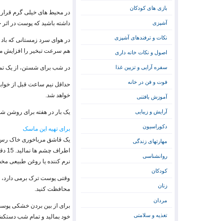
بازی های کودکان
در محیط های خیلی گرم قرار نگ
آشپزی
داشته باشید که پوست در اث
نکات و ترفندهای آشپزی
در هوای سرد زمستانی که باد 
هم سرعت تبخیر را افزایش می
اصول و نکات خانه داری
سفره آرایی و تزیین غذا
در شب برای شستن، از یک تمی
فوت و فن در خانه
حداقل نیم ساعت قبل از خواب
خواهد شد.
آموزش بافتنی
آرایش و زیبایی
یک بار در هفته برای روشن 
دکوراسیون
برای تهیه این ماسک
یک قاشق مرباخوری خاک رس س
مهارتهای زندگی
اطرا
روانشناسی
نرم کننده یا روغن طبیعی مخ
کودکان
وقتی پوست ترک برمی دارد، م
زنان
محافظت کنید.
مردان
تغذیه و سلامتی
خود بمالید و تمام شب دستکش ه