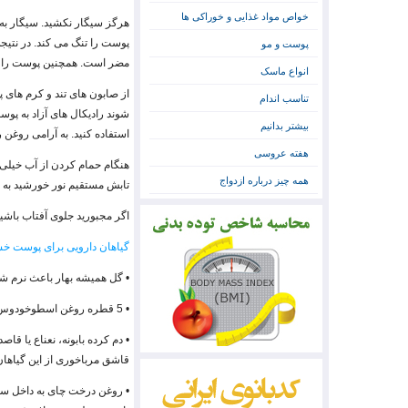
خواص مواد غذایی و خوراکی ها
هرگز سیگار نکشید. سیگار به 
پوست را تنگ می کند. در نتی
پوست و مو
مضر است. همچنین پوست را 
انواع ماسک
از صابون های تند و کرم های پ
تناسب اندام
شوند رادیکال های آزاد به پ
بیشتر بدانیم
استفاده کنید. به آرامی روغن 
هفته عروسی
هنگام حمام کردن از آب خیلی د
همه چیز درباره ازدواج
تابش مستقیم نور خورشید ب
اگر مجبورید جلوی آفتاب باش
گیاهان دارویی برای پوست 
• گل همیشه بهار باعث نرم ش
• 5 قطره روغن اسطوخودوس یا عصاره جوی دو سر را به آب وان اضافه کنید. بعد از حمام از روغن رقیق شده گل پامچال استفاده کنید.
• دم کرده بابونه، نعناع یا 
قاشق مرباخوری از این گیاهان داروی
• روغن درخت چای به داخل سلو