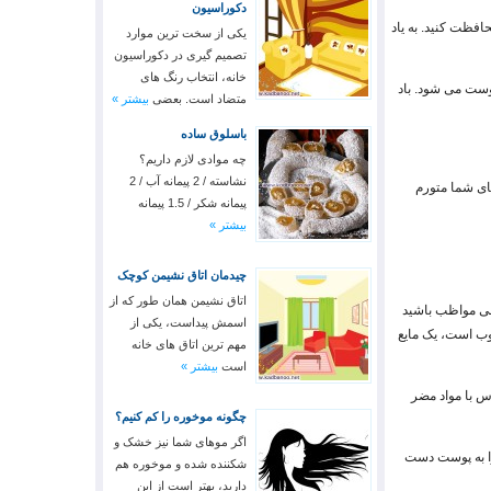
دکوراسیون
افظت کنید. به یاد
یکی از سخت ترین موارد
تصمیم گیری در دکوراسیون
خانه، انتخاب رنگ های
وست می شود. باد
متضاد است. بعضی
بیشتر »
باسلوق ساده
چه موادی لازم داریم؟
نشاسته / 2 پیمانه آب / 2
ای شما متورم
پیمانه شکر / 1.5 پیمانه
بیشتر »
چیدمان اتاق نشیمن کوچک
اتاق نشیمن همان طور که از
لی مواظب باشید
اسمش پیداست، یکی از
مرطوب است، یک مایع
مهم ترین اتاق های خانه
است
بیشتر »
 با مواد مضر
چگونه موخوره را کم کنیم؟
اگر موهای شما نیز خشک و
موقع خواب این مخلوط را به پوست دست
شکننده شده و موخوره هم
دارید، بهتر است از این