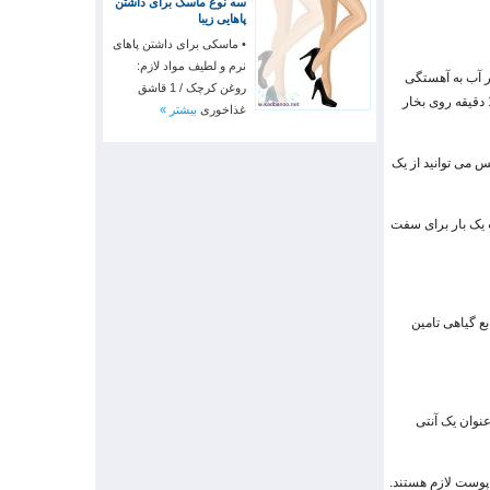
سه نوع ماسک برای داشتن
پاهایی زیبا
• ماسکی برای داشتن پاهای
نرم و لطیف مواد لازم:
 بابونه، اسطوخودوس و نعناع است. 2 تا 4 قاشق غذاخوری از این گیاهان را (خشک یا تازه) در 2 لیتر آب به آهستگی
روغن کرچک / 1 قاشق
بجوشانید. بعد از کمی جوشیدن، ظرف را از روی حرارت بردارید و روی زمین یا میز قرار دهید. سپس صورت خود را مدت 15 دقیقه روی بخار
غذاخوری
بیشتر »
پس می توانید از یک
ت یک بار برای سفت
بع گیاهی تامین
عنوان یک آنتی
ی از ویتامین های A و C هستند که هر دو برای پوست لازم هستند.