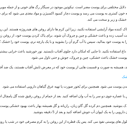
دلایل مختلفی برای پوست مضر است. نیکوتین موجود در سیگار رگ های خونی و از جمله مویرگ
جه خون کمتری به پوست می رسد و پوست دچار کمبود اکسیژن و مواد مغذی می شود که برای
خشک و زبر و سخت می کند.
اک کننده مواد آرایشی استفاده نکنید، زیرا این کرم ها دارای روغن های هیدروژنه هستند. این 
وست آسیب زده و باعث خشکی و چین و چروک آن شوند. برای پاک کردن پوست خود، از روغن زیت
را به پوست خود بمالید، سپس با آب گرم آن را بشویید و با یک پارچه نرم، پوست خود را خشک کن
اغ استفاده نکنید. تا جایی که امکان دارد جلوی آفتاب نایستید. نور خورشید باعث خرابی بیش
ه پوست خشک باعث خشکی، چین و چروک، جوش و حتی تاول می شود.
ید، همیشه به صورت و قسمت هایی از پوست خود که در معرض تابش آفتاب هستند، یک ضد آفت
خشک
دن پوست می شود. همچنین برای بُخور صورت یا تهیه عرق گیاهان دارویی استفاده می شود.
قاصدک بنوشید. همچنین دم کرده گل گاو زبان، رازیانه و گل همیشه بهار باعث بهبود خشکی پوس
ی را به یک لیوان آب جوش اضافه کنید و بعد از 5 دقیقه بنوشید.
ل های پوستی نفوذ می کند. پس یک قطره از این روغن را به کرم مصرفی خود در شب یا روز ا