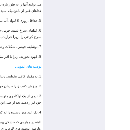
می توانید آنها را به طور تازه
غذاهای غنی از پانتوتنیک اسید یا ویتامین B5 را مصرف کنید، منابع ویتامین B5 برای ساخت چربی های
5. حداقل روزی 8 لیوان آب بنوشید تا دچار کم آبی نشوید.
6. غذاهای سرخ شده، چربی ح
سرخ کردنی را، زیرا حرارت با
7. نوشابه، چیپس، شکلات و تنقلات بی ارزش را مصرف نکنید.
8. قهوه نخورید، زیرا با افزایش دفع ادرار باعث از دست رفتن مایعات و املاح ضروری مورد نیاز سلول های پوستی می شوند.
توصیه های عمومی
1. به مقدار کافی بخوابید، زیرا بازسازی و ترمیم سلول های پوستی در زمان استراحت و خواب، افزایش می یابد.
2. ورزش کنید، زیرا جریان خون را در رگ ها افزایش می دهد. ورزش منظم و پیوسته، باعث تغذیه و تمیز شدن پوست از داخل بدن می شود.
خود قرار دهید. بعد از طی این
4. یک عدد موز رسیده را له کنید و روی صورت و گردن خود قرار دهید. 10 تا 15 دقیقه صبر کنید و سپس با آب ولرم بشویید.
البته در مواردی که خشکی پو
عارضه، توصیه های لازم برای در