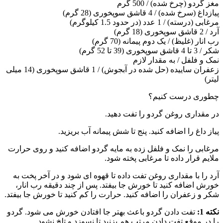
مغز گردو (چرخ شده) / 500 گرم
پیازداغ (سرخ شده) / 4 قاشق سوپخوری (28 گرم)
مرغابی (درسته) / 1 عدد (در حدود 1.5 کیلوگرم)
آرد / 2 قاشق سوپخوری (18 گرم)
رب انار (غلیظ) / یک دوم پیمانه (70 گرم)
شکر / 3 تا 4 قاشق سوپخوری (39 تا 52 گرم)
نمک و فلفل / به مقدار لازم
زعفران ساییده (حل شده در آبجوش) / 1 قاشق سوپخوری (14 میلی
لیتر)
چطوری درست کنیم؟
در مقداری روغن گردو را تفت دهید.
پیاز داغ را اضافه کنید. پنج تا شش پیمانه آب بریزید.
مرغابی را نمک و فلفل زده به مایه گردو اضافه کنید و روی حرارت
ملایم قرار داده تا مرغابی پخته شود.
آرد را با مقداری روغن تفت داده تا قهوه ای شود و در آخر پخت به
خورش اضافه کنید تا خورش جا بیفتد. پس از چند دقیقه رب انار،
شکر و زعفران را اضافه کنید. حرارت را کم کنید تا خورش جا بیفتد.
نکته 1:
تفت دادن گردو باعث بهتر جا افتادن خورش می شود. گردو
را در موقع تفت دادن مرتب هم بزنید تا نسوزد و تلخ نشود.