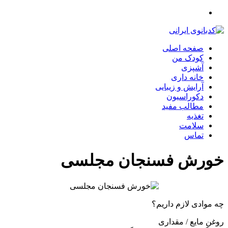
صفحه اصلی
کودک من
آشپزی
خانه داری
آرایش و زیبایی
دکوراسیون
مطالب مفید
تغذیه
سلامت
تماس
خورش فسنجان مجلسی
چه موادی لازم داریم؟
روغن مایع / مقداری