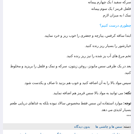
سرکه سفید / یک چهارم پیمانه
فلفل قرمز / یک سوم پیمانه
نمک / به میزان لازم
چطوری درست کنیم؟
ابتدا ساقه کرفس، پیازچه و جعفری را خوب ریز و خرد نمایید.
خیارشور را بسیار ریز رنده کنید.
تخم مرغ های آب پز شده را نیز ریز رنده کنید.
بعد در یک ظرفی سس مایونز، روغن زیتون، سرکه و نمک و فلفل را بریزید و مخلوط
کنید.
سپس مواد بالا را به آن اضافه کنید و خوب هم بزنید تا صاف و یکدست شود.
نکته:
می توانید به مواد بالا سس قرمز هم اضافه نمایید.
توجه:
موارد استفاده این سس فقط مخصوص سالاد نبوده بلکه به غذاهای دریایی طعم
بسیار لذیذی می دهد.
***
دسته:
سس ها و چاشنی ها
بدون دیدگاه