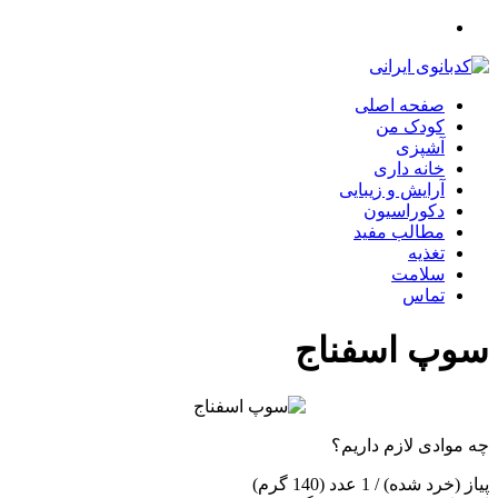
صفحه اصلی
کودک من
آشپزی
خانه داری
آرایش و زیبایی
دکوراسیون
مطالب مفید
تغذیه
سلامت
تماس
سوپ اسفناج
چه موادی لازم داریم؟
پیاز (خرد شده) / 1 عدد (140 گرم)