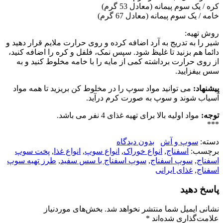
کره / یک سوم پیمانه (معادل 53 گرم)
خامه / یک سوم پیمانه (معادل 67 گرم)
روش تهیه:
شیر را به تدریج به آرد اضافه کرده و روی حرارت ملایم قرار دهید و
دائما هم بزنید تا غلیظ شود. سپس نمک، فلفل و کره را اضافه کنید،
از روی حرارت برداشته کمی از مایه را با خامه مخلوط کنید و به
سس بیفزایید.
پیشنهاد:
می توانید مواد سوپ را در مخلوط کن بریزید تا همه مواد
آسیاب شوند و سوپ به صورت کرم درآید.
توجه:
مواد اولیه بالا برای تهیه غذای 4 نفر می باشد.
***
دسته:
سوپ و آش
بدون دیدگاه
برچسب:
اسفناج
,
انواع خوراک
,
انواع سوپ
,
انواع غذا
,
پخت سوپ
اسفناج
,
سوپ اسفناج
,
سوپ اسفناج با سس سفید
,
طرز تهیه سوپ
اسفناج
,
غذای ایرانی
پاسخ دهید
نشانی ایمیل شما منتشر نخواهد شد.
بخش‌های موردنیاز
علامت‌گذاری شده‌اند
*