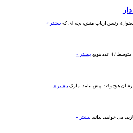
دار
فضول)، رئیس ارباب منش، بچه ای که
بیشتر »
بیشتر »
شترشان هیچ وقت پیش نیامد. مارک
بیشتر »
د، می خوابید، بدانید
بیشتر »