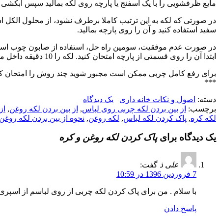
مایع ظرفشویی را با یک اسفنج یا پارچه روی لکه بمالید سپس آبکشی نم
در صورتی که لکه به این ترتیب کاملا برطرف نشود، از محلول الکل اس
سفید استفاده کنید و آن را روی پارچه بمالید.
در صورت عدم موفقیت، سومین راه حل، استفاده از صابون چوب است. 
ابتدا آن را روی قسمتی از پارچه امتحان کنید. لکه را 10 دقیقه داخل ماده تمیزکننده چوب فرو برید. سپس آن را طبق معمول بشویید.
برای رفع کامل چربی ممکن است مجبور شوید چند روش را امتحان کن
***
دسته:
اصول و نکات خانه داری
یک دیدگاه
برچسب:
از بین بردن لکه چربی روی لباس
,
از بین بردن لکه روغن
,
از
لکه کره
,
پاک کردن لکه لباس
,
لکه روغن
,
نحوه از بین بردن لکه روغن
یک دیدگاه برای
پاک کردن لکه روغن و کره
علی ذ
گفت:
7 فروردین 1396 در 10:59
با سلام . من برای پاک کردن لکه چربی از روی لباسم از اسپ
پاسخ دادن