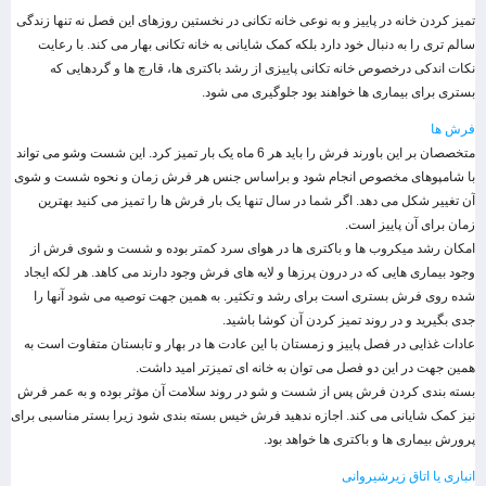
تمیز کردن خانه در پاییز و به نوعی خانه تکانی در نخستین روزهای این فصل نه تنها زندگی
سالم تری را به دنبال خود دارد بلکه کمک شایانی به خانه تکانی بهار می کند. با رعایت
نکات اندکی درخصوص خانه تکانی پاییزی از رشد باکتری ها، قارچ ها و گردهایی که
بستری برای بیماری ها خواهند بود جلوگیری می شود.
فرش ها
متخصصان بر این باورند فرش را باید هر 6 ماه یک بار تمیز کرد. این شست وشو می تواند
با شامپوهای مخصوص انجام شود و براساس جنس هر فرش زمان و نحوه شست و شوی
آن تغییر شکل می دهد. اگر شما در سال تنها یک بار فرش ها را تمیز می کنید بهترین
زمان برای آن پاییز است.
امکان رشد میکروب ها و باکتری ها در هوای سرد کمتر بوده و شست و شوی فرش از
وجود بیماری هایی که در درون پرزها و لایه های فرش وجود دارند می کاهد. هر لکه ایجاد
شده روی فرش بستری است برای رشد و تکثیر. به همین جهت توصیه می شود آنها را
جدی بگیرید و در روند تمیز کردن آن کوشا باشید.
عادات غذایی در فصل پاییز و زمستان با این عادت ها در بهار و تابستان متفاوت است به
همین جهت در این دو فصل می توان به خانه ای تمیزتر امید داشت.
بسته بندی کردن فرش پس از شست و شو در روند سلامت آن مؤثر بوده و به عمر فرش
نیز کمک شایانی می کند. اجازه ندهید فرش خیس بسته بندی شود زیرا بستر مناسبی برای
پرورش بیماری ها و باکتری ها خواهد بود.
انباری یا اتاق زیرشیروانی