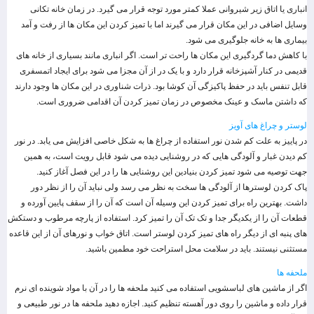
انباری یا اتاق زیر شیروانی عملا کمتر مورد توجه قرار می گیرد. در زمان خانه تکانی
وسایل اضافی در این مکان قرار می گیرند اما با تمیز کردن این مکان ها از رفت و آمد
بیماری ها به خانه جلوگیری می شود.
با کاهش دما گردگیری این مکان ها راحت تر است. اگر انباری مانند بسیاری از خانه های
قدیمی در کنار آشپزخانه قرار دارد و با یک در از آن مجزا می شود برای ایجاد اتمسفری
قابل تنفس باید در حفظ پاکیزگی آن کوشا بود. ذرات شناوری در این مکان ها وجود دارند
که داشتن ماسک و عینک مخصوص در زمان تمیز کردن آن اقدامی ضروری است.
لوستر و چراغ های آویز
در پاییز به علت کم شدن نور استفاده از چراغ ها به شکل خاصی افزایش می یابد. در نور
کم دیدن غبار و آلودگی هایی که در روشنایی دیده می شود قابل رویت است، به همین
جهت توصیه می شود تمیز کردن بنیادین این روشنایی ها را در این فصل آغاز کنید.
پاک کردن لوسترها از آلودگی ها سخت به نظر می رسد ولی نباید آن را از نظر دور
داشت. بهترین راه برای تمیز کردن این وسیله آن است که آن را از سقف پایین آورده و
قطعات آن را از یکدیگر جدا و تک تک آن را تمیز کرد. استفاده از پارچه مرطوب و دستکش
های پنبه ای از دیگر راه های تمیز کردن لوستر است. اتاق خواب و نورهای آن از این قاعده
مستثنی نیستند. باید در سلامت محل استراحت خود مطمین باشید.
ملحفه ها
اگر از ماشین های لباسشویی استفاده می کنید ملحفه ها را در آن با مواد شوینده ای نرم
قرار داده و ماشین را روی دور آهسته تنظیم کنید. اجازه دهید ملحفه ها در نور طبیعی و