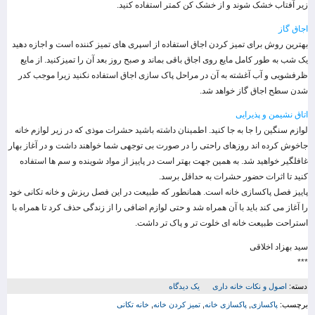
زیر آفتاب خشک شوند و از خشک کن کمتر استفاده کنید.
اجاق گاز
بهترین روش برای تمیز کردن اجاق استفاده از اسپری های تمیز کننده است و اجازه دهید
یک شب به طور کامل مایع روی اجاق باقی بماند و صبح روز بعد آن را تمیزکنید. از مایع
ظرفشویی و آب آغشته به آن در مراحل پاک سازی اجاق استفاده نکنید زیرا موجب کدر
شدن سطح اجاق گاز خواهد شد.
اتاق نشیمن و پذیرایی
لوازم سنگین را جا به جا کنید. اطمینان داشته باشید حشرات موذی که در زیر لوازم خانه
جاخوش کرده اند روزهای راحتی را در صورت بی توجهی شما خواهند داشت و در آغاز بهار
غافلگیر خواهید شد. به همین جهت بهتر است در پاییز از مواد شوینده و سم ها استفاده
کنید تا اثرات حضور حشرات به حداقل برسد.
پاییز فصل پاکسازی خانه است. همانطور که طبیعت در این فصل ریزش و خانه تکانی خود
را آغاز می کند باید با آن همراه شد و حتی لوازم اضافی را از زندگی حذف کرد تا همراه با
استراحت طبیعت خانه ای خلوت تر و پاک تر داشت.
سید بهزاد اخلاقی
***
دسته:
اصول و نکات خانه داری
یک دیدگاه
برچسب:
پاکسازی
,
پاکسازی خانه
,
تمیز کردن خانه
,
خانه تکانی