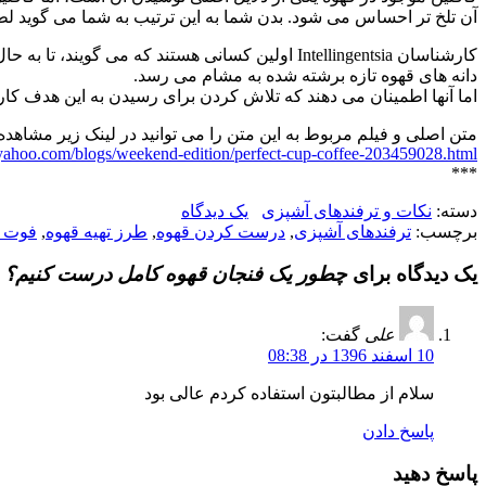
آن تلخ تر احساس می شود. بدن شما به این ترتیب به شما می گوید ل
کارشناسان Intellingentsia اولین کسانی هستند که 
دانه های قهوه تازه برشته شده به مشام می رسد.
اما آنها اطمینان می دهند که تلاش کردن برای رسیدن به این هدف ک
متن اصلی و فیلم مربوط به این متن را می توانید در لینک زیر مشاهده 
.yahoo.com/blogs/weekend-edition/perfect-cup-coffee-203459028.html
***
دسته:
نکات و ترفندهای آشپزی
یک دیدگاه
برچسب:
ترفندهای آشپزی
,
درست کردن قهوه
,
طرز تهیه قهوه
,
فوت و
یک دیدگاه برای
چطور یک فنجان قهوه کامل درست کنیم؟
علی
گفت:
10 اسفند 1396 در 08:38
سلام از مطالبتون استفاده کردم عالی بود
پاسخ دادن
پاسخ دهید