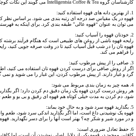
کارشناسان گروه Intelligentsia Coffee & Tea می گویند این نکات کوچک می تواند به شما کمک کند تا یک فنجان قهوه واقعا عالی به دست بیاورید:
1. از بهترین دانه های قهوه استفاده کنید:
می توان به عنوان “قهوه عالی” طبقه بندی کرد. برای اینکه به فهرستی از قهوه های با
2. خودتان قهوه را آسیاب کنید:
رایحه قهوه ناشی از روغن های طبیعی است که هنگام فرآیند برشته کر
را فراهم می کند.
3. صافی را از پیش مرطوب کنید:
اگر از روش صافی برای درست کردن قهوه تان استفاده می کنید، اطمی
گرد و غبار دارند. از پیش مرطوب کردن، این غبار را می شوید و نمی گذا
4. همه چیز به زمان بندی مربوط می شود:
هر روش درست کردن قهوه یک زمان دقیق دم کردن دارد؛ اگر بگذارید
شود. دم کردن به مدت خیلی کوتاه هم قهوه ای رقیق و بی بو و طعم 
5. بگذارید قهوه سرد شود و به حال خود بماند:
قهوه یک نوشیدنی داغ است، اما اگر بگذارید اندکی سرد شود، طعم وا
و در مورد شیر و شکر چه؟ بهتر است آنها را برای دسر نگهدارید. قهوه 
6. حفظ تعادل ضروری است:
کافئین موجود در قهوه یکی از دلایل اصلی نوشیدن آن است، اما کا