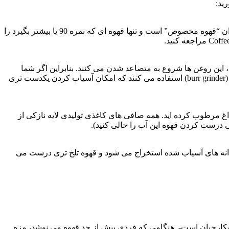
قهوه در یک مقیاس صد درجه ای رتبه بندی می شود. بر اساس نظر کارشناسان صنعت، تنها قهوه ای که نمره 80 یا بالاتر بگیرد، مستحق عنوان “قهوه مخصوص” است و تنها قهوه ای که نمره 90 یا بیشتر بگیرد را
 این روغن ها شروع به متصاعد شدن می کنند. بنابراین اگر شما
قهوه تان را در شب قبل آسیاب کنید تا در وقت صرفه جویی کنید، رایحه قهوه تان کمتر خواهد شد. اغلب حرفه ای ها از یک آسیابهای سایشی (burr grinder) استفاده می کنند که امکان آسیاب کردن یکدست تری
غ مرطوب کرده اید. همه صافی های کاغذی تولیدی لایه نازکی از
قعی درست کردن قهوه این آب را خالی کنید).
دانه های آسیاب شده استخراج می شود و قهوه تلخ تری درست می
شکارچیان است-. هنگامی که فردی بیش از حد قهوه می نوشد، مزه