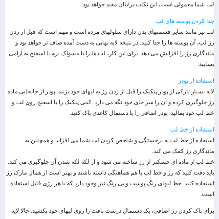
لب شما معمولی است، این نکات برایتان مفید خواهد بود:
جدا کردن پوسته های لب
لب نیز مانند سایر قسمتهای بدن دارای سلولهای مرده است و مهم است که قبل از زدن
رژ لب، آن پوسته ها را جدا کنید. در نتیجه لایه نهایی به دست آمده صاف تر خواهد بود و
ماندگاری رژ را افزایش می دهد. برای این کار، لب ها را با مسواک نرم یا اسفنج به آرامی
بسابید.
استفاده از پودر
لایه بسیار نازکی از پودر پنکیک را قبل از زدن رژ به لبهای خود بزنید. پودر از جابجایی ماده
رژ جلوگیری کرده و آن را سر جای خود نگه می دارد. کمی پنکیک را با اسفنج روی لب و
خط لب خود بمالید. پودر اضافی را با دستمال کاغذی پاک کنید.
استفاده از خط لب
استفاده از خط لب به برجستگی و شاخص کردن لب شما می افزاید و همچنین به
ماندگاری رژ کمک می کند.
خط لب از ماده ای خشکتر از رژ ساخته می شود و از لکه لکه شدن آن جلوگیری می کند.
باید دقت کنید که رژ و خط لب با هم هماهنگی داشته باشند و بهتر است از همان مارک رژ
استفاده کنید. خط لبهای رنگ پوست و بی رنگ نیز وجود دارد که با هر رژی قابل استفاده
است.
برای پاک کردن رژ اضافی، یک دستمال درشت بافت را روی لبهای خود بکشید. حالا لایه