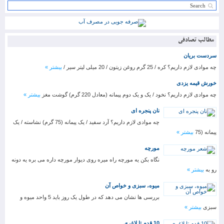
مطالب تصادفی
سردست بریان
چه موادی لازم داریم؟ کره / 25 گرم روغن زیتون / 20 میلی لیتر سیر /
بیشتر »
خورش قیمه یزدی
چه موادی لازم داریم؟ نخود / یک و یک دوم پیمانه (معادل 220 گرم) گوشت مغز
بیشتر »
نان پنجره ای
چه موادی لازم داریم؟ آرد سفید / یک پیمانه (75 گرم) نشاسته / یک
پیمانه (75
بیشتر »
مورچه
نگاه بکن یه مورچه راه میره روی دیوار مورچه داره می بره یه دونه
رو به
بیشتر »
میوه، سبزی و خواص آن
بررسی ها نشان می دهد که در طول یک روز باید 5 واحد میوه و
سبزی
بیشتر »
10 قدم تا لاغری