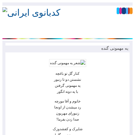
یه مهمونی گنده
کنار گل تو باغچه
نشستن دو تا زنبور
یه مهمونی گرفتن
با یه دونه انگور
خانوم و آقا مورچه
رد میشدن از اونجا
زنبورای مهربون
صدا زدن بفرما!
شاپرک و کفشدوزک