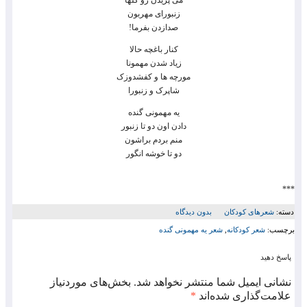
می پریدن رو گلها
زنبورای مهربون
صدازدن بفرما!
کنار باغچه حالا
زیاد شدن مهمونا
مورچه ها و کفشدوزک
شاپرک و زنبورا
یه مهمونی گنده
دادن اون دو تا زنبور
منم بردم براشون
دو تا خوشه انگور
***
دسته:
شعرهای کودکان
بدون دیدگاه
برچسب:
شعر کودکانه
,
شعر یه مهمونی گنده
پاسخ دهید
نشانی ایمیل شما منتشر نخواهد شد.
بخش‌های موردنیاز
علامت‌گذاری شده‌اند
*