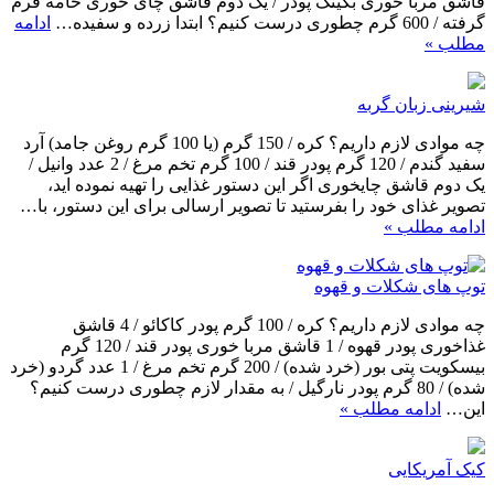
قاشق مربا خوری بکینگ پودر / یک دوم قاشق چای خوری خامه فرم
گرفته / 600 گرم چطوری درست کنیم؟ ابتدا زرده و سفیده…
ادامه
مطلب »
شیرینی زبان گربه
چه موادی لازم داریم؟ کره / 150 گرم (یا 100 گرم روغن جامد) آرد
سفید گندم / 120 گرم پودر قند / 100 گرم تخم مرغ / 2 عدد وانیل /
یک دوم قاشق چایخوری اگر این دستور غذایی را تهیه نموده اید،
تصویر غذای خود را بفرستید تا تصویر ارسالی برای این دستور، با…
ادامه مطلب »
توپ های شکلات و قهوه
چه موادی لازم داریم؟ کره / 100 گرم پودر کاکائو / 4 قاشق
غذاخوری پودر قهوه / 1 قاشق مربا خوری پودر قند / 120 گرم
بیسکویت پتی بور (خرد شده) / 200 گرم تخم مرغ / 1 عدد گردو (خرد
شده) / 80 گرم پودر نارگیل / به مقدار لازم چطوری درست کنیم؟
این…
ادامه مطلب »
کیک آمریکایی