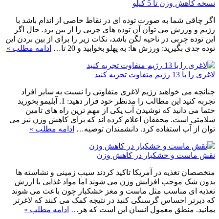
نسخه کاهش وزن تا 5 کیلو
اگر چاقی شما به صورت توده ای در نقاط خاصی از اندام باشد با
رژیم و ورزش می توان آن توده های چربی را از بین برد. حال اگر
این توده چربی در ناحیه لگن باشد، نکات زیر را برای از بین بردن این
توده جدی بگیرید: ورزش ها: به پهلو بخوابید و 20 تا…
ادامه مطلب »
لاغری را با 13 رژیم متفاوت تجربه کنید
چنانچه می خواهید رژیم لاغری متفاوتی را نسبت به سایر افراد
تجربه کنید این مطالب را مدنظر خود قرار دهید: 1. آبلیمو بخورید
حتما می دانید که نوشیدن آب یکی از مهم ترین راه های تامین
سلامتی است. محققان اعلام کرده اند که برای کاهش وزن نیز می
توان از آب استفاده کرد. دانشمندان توصیه…
ادامه مطلب »
نقش ماست و خشکبار در کاهش وزن
متخصصان تغذیه در آمریکا تاکید کردند سیب زمینی و نشاسته ها
بدون شک موجب افزایش وزن می شوند اما مواد غذایی با ارزش
تغذیه ای مناسب مثل ماست و مغز خشکبار چون باعث می شوند
که دیرتر احساس گرسنگی کنید در نتیجه کمک می کنند که لاغرتر
بمانید. منطق معمول انسان این است که هر…
ادامه مطلب »