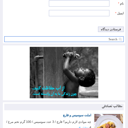
نام
*
ایمیل
*
مطالب تصادفی
املت سوسیس و قارچ
چه موادی لازم داریم؟ قارچ / 3 عدد سوسیس / 100 گرم تخم مرغ /
4
بیشتر »