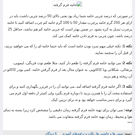
در صورتی که درصد چربی خامه شما زیاد بود یعنی بالای 50 درصد چربی داشت باید در
ازای هر 250 گرم خامه پرچرب مقدار 50 تا 100 گرم خامه کم چرب اضافه کنید تا خامه
پرچرب تبدیل به کره نشود. در ضمن بهتر است که چربی خامه کم هم نباشد، حداقل 25
درصد باشد، چون چربی به فرم دادن خامه کمک می کند.
نکته 1:
نکته خیلی مهم سرد بودن خامه است که باید حتما خامه ای را که می خواهید بزنید،
از قبل آن را منجمد نمایید.
نکته 2:
می توانید خامه فرم گرفته را طعم دار کنید، مثلا طعم توت فرنگی، لیمویی،
پرتقالی، شکلاتی ویا کاکائویی. به عنوان مثال بعد از فرم گرفتن خامه، کمی پودر کاکائو در
آن ریخته و هم بزنید.
نکته 3:
اگر خامه فرم گرفته اضافه آمد، می توانید آن را در فریزر نگهداری کنید و برای
استفاده مجدد آن را با همزن بزنید تا دوباره فرم بگیرد ولی کمتر از دفعه اول فرم می
گیرد و برای دسر مناسب خواهد بود و نه برای تزیین کیک.
توجه:
نمی توان برای تهیه خامه فرم گرفته زمان دقیقی را مشخص کرد زیرا بسته به دمای
هوا و محیط، زمان تهیه خامه فرم گرفته متفاوت می باشد.
***
دسته:
سس ها و چاشنی ها
,
نکات و ترفندهای آشپزی
6 دیدگاه