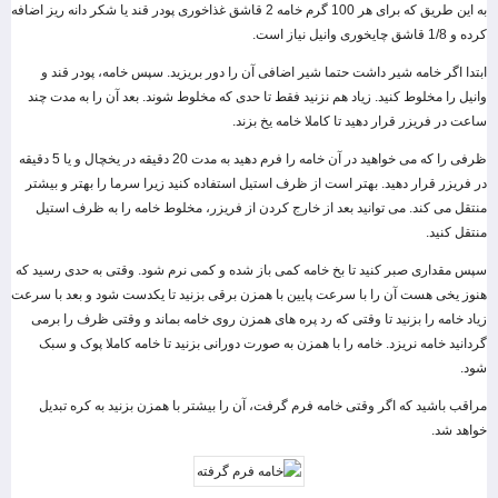
به این طریق که برای هر 100 گرم خامه 2 قاشق غذاخوری پودر قند یا شکر دانه ریز اضافه
کرده و 1/8 قاشق چایخوری وانیل نیاز است.
ابتدا اگر خامه شیر داشت حتما شیر اضافی آن را دور بریزید. سپس خامه، پودر قند و
وانیل را مخلوط کنید. زیاد هم نزنید فقط تا حدی که مخلوط شوند. بعد آن را به مدت چند
ساعت در فریزر قرار دهید تا کاملا خامه یخ بزند.
ظرفی را که می خواهید در آن خامه را فرم دهید به مدت 20 دقیقه در یخچال و یا 5 دقیقه
در فریزر قرار دهید. بهتر است از ظرف استیل استفاده کنید زیرا سرما را بهتر و بیشتر
منتقل می کند. می توانید بعد از خارج کردن از فریزر، مخلوط خامه را به ظرف استیل
منتقل کنید.
سپس مقداری صبر کنید تا بخ خامه کمی باز شده و کمی نرم شود. وقتی به حدی رسید که
هنوز یخی هست آن را با سرعت پایین با همزن برقی بزنید تا یکدست شود و بعد با سرعت
زیاد خامه را بزنید تا وقتی که رد پره های همزن روی خامه بماند و وقتی ظرف را برمی
گردانید خامه نریزد. خامه را با همزن به صورت دورانی بزنید تا خامه کاملا پوک و سبک
شود.
مراقب باشید که اگر وقتی خامه فرم گرفت، آن را بیشتر با همزن بزنید به کره تبدیل
خواهد شد.