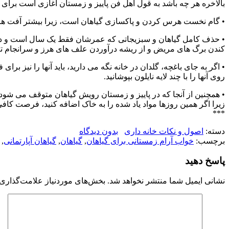
بالاخره هر چه باشد به قول اهل فن پاییز و زمستان آغازی است برای دا
• گام نخست هرس کردن و پاکسازی گیاهان است، زیرا بیشتر آفت ها و 
• حذف کامل گیاهان و سبزیجاتی که عمرشان فقط یک سال است و در س
کندن برگ های مریض و از ریشه درآوردن علف های هرز و سرانجام تغذ
• اگر به جای باغچه، گلدان در خانه نگه می دارید، باید آنها را نیز ب
روی آنها را با چند لایه نایلون بپوشانید.
• همچنین از آنجا که در پاییز و زمستان رویش گیاهان متوقف می شود از آ
زیرا اگر همین روزها مواد یاد شده را به خاک اضافه کنید، فرصت کافی و
***
دسته:
اصول و نکات خانه داری
بدون دیدگاه
برچسب:
خواب آرام زمستانی برای گیاهان
,
گیاهان
,
گیاهان آپارتمانی
,
پاسخ دهید
نشانی ایمیل شما منتشر نخواهد شد.
بخش‌های موردنیاز علامت‌گذاری 