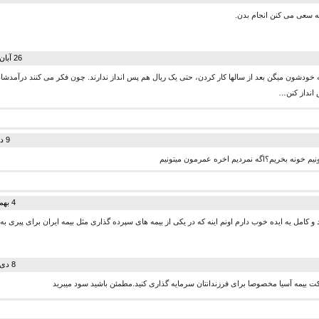
مه سعی می کنن انجام بدن.
26 آبان 1394 در 13:54
 خودشون میگن بعد از سالها کار کردن، حتی یک ریال هم پس انداز ندارند. چون فکر می کنند درآمدش
 انداز کنن…
9 دی 1394 در 20:49
ونیم خونه بخریم؟اگه نمردیم اخره عمرمون میتونیم
4 بهمن 1394 در 21:05
مل یه ایده خوب دارم اونم اینه که در یکی از بیمه های سپرده گذاری مثل بیمه ایران برای پیری به 
8 دی 1395 در 08:35
ت بیمه آسیا مخصوصا برای فرزندانتان سرمایه گذاری کنید.مطمئن باشید سود میبرید