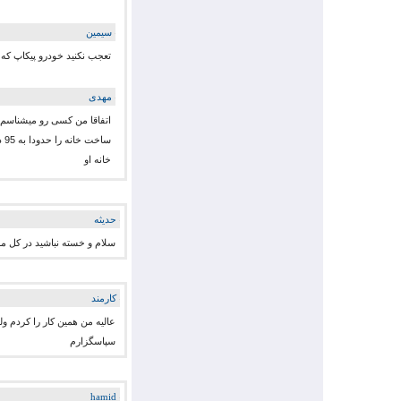
سیمین
تعجب نکنید خودرو پیکاپ که میشه
مهدی
خانه او
حديثه
سلام و خسته نباشید در کل م
كارمند
عالیه من همین کار را کردم ول
سپاسگزارم
hamid