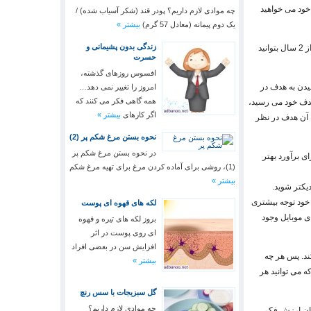
 خود می خواهید
چه موادی لازم داریم؟ پودر قند (شکر آسیاب شده) /
یک دوم پیمانه (معادل 57 گرم)
بیشتر »
زندگی بدون پشیمانی و
3. اهداف تان معقول باشد. به طور مثال اگر شما ماهیانه یک میلیون تومان درآمد دارید نمی توانید انتظار داشته باشید که بعد از 2 سال بتوانید
حسرت
افسوس روزهای گذشته،
یدن به هدف در
امروز را تغییر نمی دهد…
همه گاهی فکر می کنند که
هدف خود می رسید،
اگر کارهای
بیشتر »
ه آن هدف در نظر
نحوه بستن مرغ شکم پر (2)
در نحوه بستن مرغ شکم پر
ای برآورد بهتر
(1)، روشی برای آماده کردن مرغ برای تهیه مرغ شکم
بیشتر »
دیکتر شوید.
ی خود توجه بیشتری
لکه های قهوه ای پوست
ی موبایل وجود
بروز لکه های تیره و قهوه
ای روی پوست در اثر
افزایش سن در بعضی افراد
ند. پس هر چه
بیشتر »
ه می توانید هر
گل سبزیجات با سس رنچ
چه موادی لازم داریم؟
تان ارزش فکر