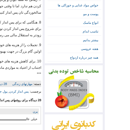
خواص مواد غذایی و خوراکی ها
کردن هم ندارد. اما تا وقتی ج
سالخوردگی تان پس انداز کنید
پوست و مو
8. هنگامی که برای پس انداز
انواع ماسک
برای شروع پس انداز کردن توجه
تناسب اندام
زودتر به استقلال مالی می رسی
بیشتر بدانیم
9. تجملات را از هزینه های خ
هفته عروسی
اولین گام بزرگ در جهت بهبو
همه چیز درباره ازدواج
10. برای کاهش هزینه های خو
اجتناب از اعتیاد به مواردی ما
***
دسته:
مهارتهای زندگی
28 دیدگاه
برچسب:
پس انداز کردن
,
پول ج
28 دیدگاه برای
روشهای پس اندا
پرن
خیلی عالییییییییییییییییییییییییییییییی