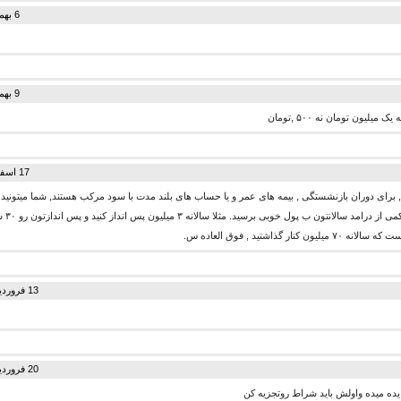
6 بهمن 1394 در 12:50
9 بهمن 1394 در 00:13
یون تومان نه ۵۰۰ ,تومان
17 اسفند 1394 در 22:38
برای دوران بازنشستگی , بیمه های عمر و یا حساب های بلند مدت با سود مرکب هستند, شما میتونید ب
دراز مدت ب
ر گذاشتید , فوق العاده س.
13 فروردین 1395 در 21:56
20 فروردین 1395 در 19:54
یده میده واولش باید شراط روتجزیه کن