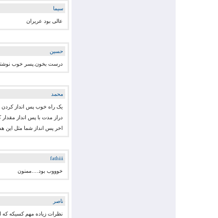
سیما
عالی بود عریران
حسین
درست بخون.پسر خوب نوشته یک میل
محمد
یک راه خوب پس انداز کردن , 
اخر پس انداز شما مثل این هست که سالانه ۷۰ میلیون کنا
fathiii
خوووب بود….ممنون
ناصر
نظرات زیاده مهم کسیکه که ا