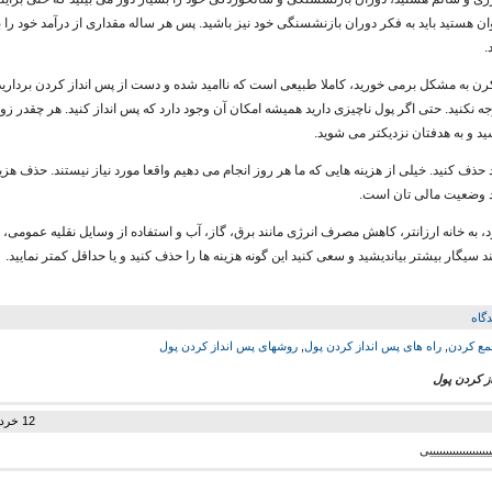
وان هستید باید به فکر دوران بازنشسنگی خود نیز باشید. پس هر ساله مقداری از درآمد خود را 
.
 کرن به مشکل برمی خورید، کاملا طبیعی است که ناامید شده و دست از پس انداز کردن بردارید.
 نکنید. حتی اگر پول ناچیزی دارید همیشه امکان آن وجود دارد که پس انداز کنید. هر چقدر زو
د و به هدفتان نزدیکتر می شوید.
ود حذف کنید. خیلی از هزینه هایی که ما هر روز انجام می دهیم واقعا مورد نیاز نیستند. حذف هزی
د وضعیت مالی تان است.
د، به خانه ارزانتر، کاهش مصرف انرژی مانند برق، گاز، آب و استفاده از وسایل نقلیه عمومی، ت
نند سیگار بیشتر بیاندیشید و سعی کنید این گونه هزینه ها را حذف کنید و یا حداقل کمتر نمایید.
مع کردن
,
راه های پس انداز کردن پول
,
روشهای پس انداز کردن پول
ز کردن پول
12 خرداد 1394 در 16:07
ییییییییییییییییییی