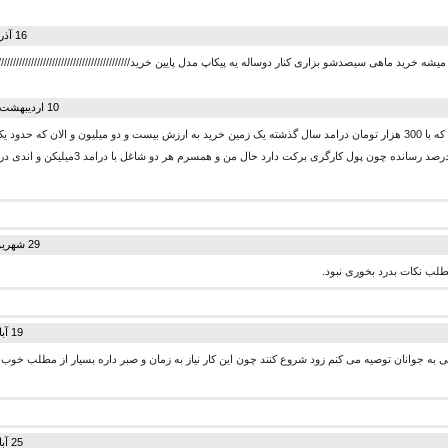
16 آذر 1394 در 10:19
 خرید ماهی سیصدشو بزاری کنار دوساله یه پیکاپ مدل پایین خرید//////////////////////////////////////////////
10 اردیبهشت 1395 در 19:41
اتفاقا من کسی رو میشناسم که با 300 هزار تومان درامد سال گذشته یک زمین خرید به ارزش بیست و دو میلیون و الان که ح
ساخت خانه را حدودا به 95 درصد رسانده چون پول کارگری برکت دارد حال 
29 شهریور 1394 در 11:27
طلب نکات بدرد بخوری نبود.
19 آبان 1394 در 05:41
ی به جوانان توصیه می کنم زود شروع کنند چون این کار نیاز به زمان و صبر داره بسیار از مطلب خوب و 
25 آبان 1394 در 06:36