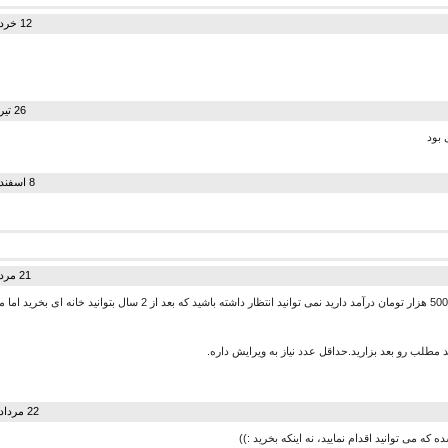
12 خرداد 1394 در 16:07
26 تیر 1394 در 09:13
 بود
8 اسفند 1394 در 23:01
21 مرداد 1394 در 21:09
به طور مثال اگر شما ماهیانه 500 هزار تومان درآمد دارید نمی توانید انتظار داشته باشید که بعد از 2 سا
مطلب رو بعد بزارید.حداقل عدد نیاز به ویرایش داره.
22 مرداد 1394 در 05:35
ه می توانید اقدام نمایید، نه اینکه بخرید :))