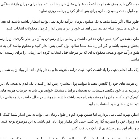
لبته بستگی دارد هدف شما چه باشد؟ به عنوان مثال خرید خانه باشد و یا برای دوران بازنشستگی
و طول مدت رسیدن به آن، برای پس انداز کردن برنامه ریزی نمایید.
رای خرید ماشین اقدام نمایید. پس اهداف خود را برای پس انداز کردن، معقولانه انتخاب کنید.
زمان مشخص کنید. نمی توان هدفی داشت و زمانی برای رسیدن به آن در نظر نگرفت. زیرا رس
ش و مفید باشد و اگر قرار باشد شما سالها پول کمی پس انداز کنید و معلوم نباشد کی به 
ق درآمد خود و هدف معقولانه ای که در مرحله قبل انتخاب کرده اید، زمانی را برای رسیدن ب
ایید.
یک ماه انجام دهید، را یادداشت کنید. ثبت درآمد، هزینه ها و مقدار باقیمانده از پولتان به شما بر
د هزینه های خود را کاهش دهید تا بتوانید پول بیشتری پس انداز کنید تا یک قدم به هدف تان نز
ز هزینه های خود بکاهید دستیابی به هدفتان برایتان مشکل خواهد بود. باید به جزییات هزینه ها
 کوچک تهیه کنید و آن را همیشه همراه خود داشته باشید. همچنین در حال حاضر برنامه هایی برا
ی ثبت هزینه های خود استفاده نمایید.
 انداز، بهره کمی می پردازند اما همین بهره کم در طول زمان می تواند به پس انداز شما کمک ک
 و پول خود را سپرده گذاری کنید، حتی اگر مقدار پول تان کم باشد. به این موضوع توجه کنید ک
د و بنابراین سود بیشتری از بانک دریافت کنید.
نرژی و سالم هستید، دوران بازنشستگی و سالخوردگی خود را بسیار دور می بینید که حتی برای