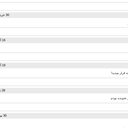
30 خرداد 1395 در 20:39
16 آذر 1395 در 06:38
19 آذر 1395 در 06:23
قرار میدید!
28 تیر 1396 در 04:58
 نخونده بودم
30 مهر 1396 در 09:57