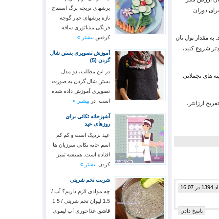
برشهای تربچه برگ اسفناج
برای دوران
تازه برشهای خیار گوجه
فرنگی مینیاتوری ساقه
 به مقدار پول تان
کرفس
بیشتر »
دتر شروع کنید،
آموزش تصویری بستن شال
گردن (5)
در این مطلب، دو مدل
نه های تجملاتی
بستن شال گردن به صورت
تصویری آموزش داده شده
است. در
بیشتر »
فریح ارزانتر،
آشپزخانه تکانی برای
روزهای عید
عید نزدیک است و کم کم
اسم خانه تکانی سرزبان ها
افتاده است. همیشه تمیز
کردن
بیشتر »
شربت تخم شربتی
چه موادی لازم داریم؟ آب /
1.5 لیوان تخم شربتی / 1.5
پاسخ دادن
قاشق غذاخوری آب لیموی