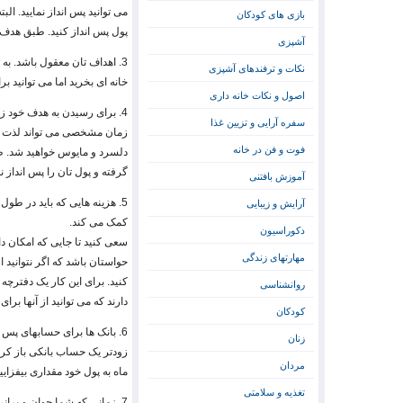
می توانید پس انداز نمایید. ا
بازی های کودکان
پول پس انداز کنید. طبق هدف 
آشپزی
نکات و ترفندهای آشپزی
خانه ای بخرید اما می توانید ب
اصول و نکات خانه داری
4. برای رسیدن به هدف خود 
سفره آرایی و تزیین غذا
زمان مشخصی می تواند لذت بخ
فوت و فن در خانه
دلسرد و مایوس خواهید شد. طب
گرفته و پول تان را پس انداز نم
آموزش بافتنی
5. هزینه هایی که باید در طول 
آرایش و زیبایی
کمک می کند.
دکوراسیون
سعی کنید تا جایی که امکان دار
مهارتهای زندگی
حواستان باشد که اگر نتوانید ا
کنید. برای این کار یک دفترچه
روانشناسی
دارند که می توانید از آنها برا
کودکان
6. بانک ها برای حسابهای پس
زنان
زودتر یک حساب بانکی باز کرده
مردان
ماه به پول خود مقداری بیفزایی
تغذیه و سلامتی
7. زمانی که شما جوان و پرا