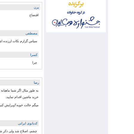
پرن
افتضاح
مصطفی
سپاس گزارم نکات ارزنده ای
کسرا
چرا
رضا
خرید ماشین اقدام نمایید.
میگم حالت خوبه؟ویرایش کنید 
کدبانوی ایرانی
چشم، اصلاح شد ولی ذکر شده ک