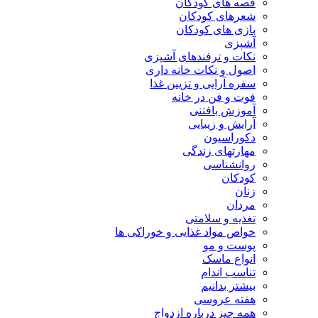
قصه های کودکان
شعرهای کودکان
بازی های کودکان
آشپزی
نکات و ترفندهای آشپزی
اصول و نکات خانه داری
سفره آرایی و تزیین غذا
فوت و فن در خانه
آموزش بافتنی
آرایش و زیبایی
دکوراسیون
مهارتهای زندگی
روانشناسی
کودکان
زنان
مردان
تغذیه و سلامتی
خواص مواد غذایی و خوراکی ها
پوست و مو
انواع ماسک
تناسب اندام
بیشتر بدانیم
هفته عروسی
همه چیز درباره ازدواج