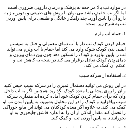
در موارد تب بالا مراجعه به پزشک و درمان دارویی ضروری است
اما اگر تب خفیف باشد می توان با روش های طبیعی و بدون نیاز به
دارو آن را پایین آورد. چند راهکار خانگی و طبیعی برای پایین آوردن
تب به شرح زیر است:
1. حمام آب ولرم
حمام کردن کودک تب دار با آب دمای معمولی و خنک به سیستم
ایمنی بدن کودک شوک وارد می کند اما حمام با آب ولرم می تواند
تب را پایین بیاورد و کودک را تسکین دهد چون بین دمای بیرون و
دمای بدن کودک تعادل برقرار می کند در نتیجه به کاهش تب و
علائم آن کمک می کند.
2. استفاده از سرکه سیب
در این روش می توانید دستمال تمیزی را در سرکه سیب خیس کنید
و آن را روی پیشانی یا معده کودک بگذارید. همچنین اگر به آب داخل
وان که برای حمام کردن کودک خود آماده کرده اید مقداری سرکه
سیب بیافزایید و کودک را در این محلول بشویید، به پایین آمدن تب او
کمک می کند. به علاوه اگر معده کودکتان می تواند این مایع خوراکی
را تحمل کند مقدار اندکی از آن را به اندازه قاشق چایخوری به او
بخورانید تا به پایین آوردن تب او کمک کند.
3. جوراب های آغشته به آب لیموترش