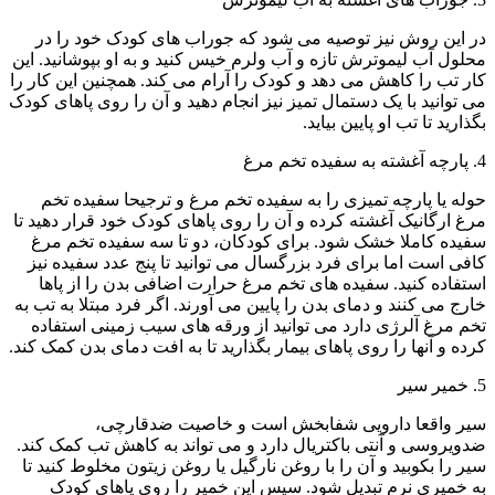
در این روش نیز توصیه می شود که جوراب های کودک خود را در
محلول آب لیموترش تازه و آب ولرم خیس کنید و به او بپوشانید. این
کار تب را کاهش می دهد و کودک را آرام می کند. همچنین این کار را
می توانید با یک دستمال تمیز نیز انجام دهید و آن را روی پاهای کودک
بگذارید تا تب او پایین بیاید.
4. پارچه آغشته به سفیده تخم مرغ
حوله یا پارچه تمیزی را به سفیده تخم مرغ و ترجیحا سفیده تخم
مرغ ارگانیک آغشته کرده و آن را روی پاهای کودک خود قرار دهید تا
سفیده کاملا خشک شود. برای کودکان، دو تا سه سفیده تخم مرغ
کافی است اما برای فرد بزرگسال می توانید تا پنج عدد سفیده نیز
استفاده کنید. سفیده های تخم مرغ حرارت اضافی بدن را از پاها
خارج می کنند و دمای بدن را پایین می آورند. اگر فرد مبتلا به تب به
تخم مرغ آلرژی دارد می توانید از ورقه های سیب زمینی استفاده
کرده و آنها را روی پاهای بیمار بگذارید تا به افت دمای بدن کمک کند.
5. خمیر سیر
سیر واقعا دارویی شفابخش است و خاصیت ضدقارچی،
ضدویروسی و آنتی باکتریال دارد و می تواند به کاهش تب کمک کند.
سیر را بکوبید و آن را با روغن نارگیل یا روغن زیتون مخلوط کنید تا
به خمیری نرم تبدیل شود. سپس این خمیر را روی پاهای کودک