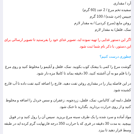
آرد / مقداری
سفیده تخم مرغ / 2 عدد (60 گرم)
چیپس (خرد شده) / 100 گرم
روغن مایع (سرخ کردنی) / به مقدار لازم
نمک‌، فلفل/ به مقدار لازم
اگر این دستور غذایی را تهیه نموده اید، تصویر غذای خود را بفرستید تا تصویر ارسالی برای
این دستور، با ذکر نام شما ثبت شود.
چطوری درست کنیم؟
گوشت مرغ را کمی با بیفتک کوب بکوبید. نمک، فلفل و آبلیمو را مخلوط کنید و روی مرغ
را با قلم مو به آن آغشته کنید، 30 دقیقه بماند تا کاملا مزه دار شود.
در این فاصله پیاز را در مقداری روغن تفت دهید، قارچ را اضافه کنید تفت داده تا آب قارچ
کشیده شود.
فلفل دلمه ای، کالباس، نمک، فلفل، زردچوبه، زعفران و سس خردل را اضافه و مخلوط
کنید و از روی حرارت بردارید. بگذارید تا خنک شود.
مواد آماده و سرد شده را یک طرف سینه مرغ بریزید. سپس آن را رول کنید و در فویل
بپیچید. به مدت 30 دقیقه در فری که با حرارت 350 درجه فارنهایت گرم کرده اید در طبقه
وسط قرار دهید تا بپزد.