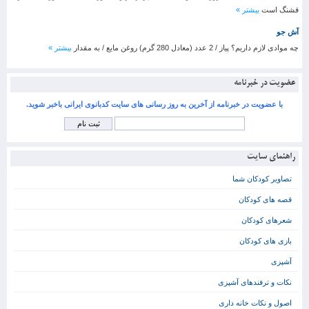
قشنگ است
بیشتر »
آش جو
چه موادی لازم داریم؟ پیاز / 2 عدد (معادل 280 گرم) روغن مایع / به مقدار
بیشتر »
عضویت در خبرنامه
با عضویت در خبرنامه از آخرین به روز رسانی های سایت کدبانوی ایرانی باخبر شوید.
راهنمای سایت
تصاویر کودکان شما
قصه های کودکان
شعرهای کودکان
بازی های کودکان
آشپزی
نکات و ترفندهای آشپزی
اصول و نکات خانه داری