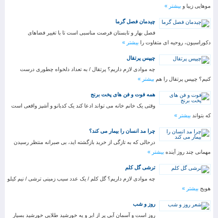
موهایی زیبا و
بیشتر »
چیدمان فصل گرما
فصل بهار و تابستان فرصت مناسبی است تا با تغییر فضاهای
دکوراسیون، روحیه ای متفاوت را
بیشتر »
چیپس پرتقال
چه موادی لازم داریم؟ پرتقال / به تعداد دلخواه چطوری درست
کنیم؟ چیپس پرتقال را هم
بیشتر »
همه فوت و فن های پخت برنج
وقتی یک خانم خانه می تواند ادعا کند یک کدبانو و آشپز واقعی است
که بتواند
بیشتر »
چرا مد انسان را بیمار می کند؟
درحالی که به تازگی از خرید بازگشته اید، بی صبرانه منتظر رسیدن
مهمانی چند روز آینده
بیشتر »
ترشی گل کلم
چه موادی لازم داریم؟ گل کلم / یک عدد سیب زمینی ترشی / نیم کیلو
هویج
بیشتر »
روز و شب
روز است و آسمان آبی پر از ابر و یه خورشید طلایی خورشید بسیار