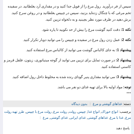
سپس از فر درآورید. رول مرغ را از فویل جدا کنید و در مقداری آرد بغلطانید. در سفیده
تخم مرغی که با چنگال زده‌اید بزنید، سپس در چیپس بغلطانید و در روغن سرخ کنید.
برش دهید در ظرف مورد نظر بچینید و به دلخواه تزیین کنید.
نکته 1:
دقت کنید گوشت مرغ را بیش از حد نکوبید تا پاره شود.
نکته 2:
عمل زدن رول مرغ در سفیده و چیپس را می توانید دوبار تکرار کنید.
پیشنهاد 1:
به جای کالباس گوشت می توانید از کالباس مرغ استفاده کنید.
پیشنهاد 2:
در صورت تمایل برای تزیین می توانید از گوجه مینیاتوری، زیتون، فلفل قرمز و
کاسنی استفاده کنید.
پیشنهاد 3:
می توانید مقداری پنیر گودای رنده شده به مخلوط داخل رول اضافه کنید.
توجه:
مواد اولیه بالا برای تهیه غذای دو نفر می باشد.
***
دسته:
غذاهای گوشتی و مرغ
بدون دیدگاه
برچسب:
انواع خوراک
,
انواع غذا
,
چیپس
,
رولت
,
رولت مرغ
,
رولت مرغ با چیپس
,
طرز تهیه رولت
مرغ
,
غذا با مرغ
,
غذاهای گوشتی
,
غذای ایرانی
,
غذای گوشتی
,
مرغ
پاسخ دهید