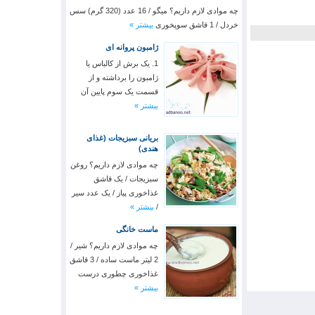
چه موادی لازم داریم؟ میگو / 16 عدد (320 گرم) سس
خردل / 1 قاشق سوپخوری
بیشتر »
ژامبون پروانه ای
1. یک برش از کالباس یا
ژامبون را برداشته و از
قسمت یک سوم پایین آن
بیشتر »
بریانی سبزیجات (غذای
هندی)
چه موادی لازم داریم؟ روغن
سبزیجات / یک قاشق
غذاخوری پیاز / یک عدد سیر
/
بیشتر »
ماست خانگی
چه موادی لازم داریم؟ شیر /
2 لیتر ماست ساده / 3 قاشق
غذاخوری چطوری درست
بیشتر »