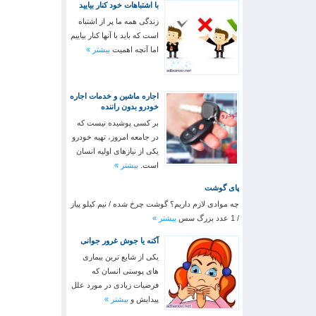
با اشتباهات خود کنار بیایید
زندگی همه ما پر از اشتباه
است که باید با آنها کنار بیاییم
اما آنچه اهمیت
بیشتر »
اجاره ماشین و خدمات اجاره
خودرو بدون راننده
بر کسی پوشیده نیست که
در جامعه امروز، تهیه خودرو
یکی از نیازهای اولیه انسان
است.
بیشتر »
پای گوشت
چه موادی لازم داریم؟ گوشت چرخ شده / نیم کیلو پیاز
/ 1 عدد بزرگ سس
بیشتر »
آکنه یا جوش غرور جوانی
یکی از شایع ترین بیماری
های پوستی انسان که
فرضیات زیادی در مورد علل
پیدایش و
بیشتر »