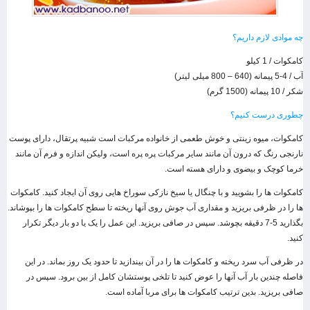
چه موادی لازم داریم؟
کامکوات / 1 کیلو
آب / 4-5 پیمانه (640 – 800 میلی لیتر)
شکر / 10 پیمانه (1500 گرم)
چطوری درست کنیم؟
کامکوات، میوه زینتی و خوش طعمی از خانواده مرکبات است شبیه پرتقال، دارای پوست
نارنجی رنگ که درون آن مانند سایر مرکبات پره پره است، ولیکن اندازه و فرم آن مانند
خرما کوچک و بیضوی و دارای هسته است.
کامکوات ها را بشویید و با چنگال یا سیخ نازکی سوراخ هایی روی آن ایجاد کنید. کامکوات
ها را در ظرفی بریزید و مقداری آب جوش روی آنها ریخته تا سطح کامکوات ها را بپوشاند.
بگذارید 5-7 دقیقه بچوشد. سپس در صافی بریزید. این عمل را یک یا دو بار دیگر تکرار
کنید.
در ظرفی آب سرد ریخته و کامکوات ها را در آن بیندازید تا حدود یک روز بماند. در این
فاصله چندین بار آب آنها را عوض کنید تا تلخی پوستشان کامل از بین برود. سپس در
صافی بریزید. بدین ترتیب کامکوات ها برای مربا آماده است.