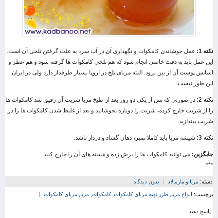
نکته 1:
عمل جوشاندن کامکوات و نگهداری آن در آب سرد به علت گرفتن تلخی آن است.
این عمل باید به دقت خاصی انجام شود که هم تلخی کامکوات ها گرفته شود و هم عطر و
اسانس پوست آن از بین نرود. البته مربای تلخ در اروپا بسیار طرفدار دارد ولی در ایران
این طور نیست.
نکته 2:
در صورتی که پس از یکی دو روز بعد از طبخ مربا شربت آن رقیق شد کامکوات ها
را از شربت خارج کرده، شربت را دوباره بجوشانید و بعد از غلیظ شدن کامکوات ها را در
شربت بیندازید.
نکته 3:
شیشه مربا باید کاملا تمیز، دهان گشاد و دردار باشد.
جایگزین:
می توانید کامکوات ها را برش زده و هسته ‌های آن را خارج کنید.
***
دسته:
مربا و مارمالاد
بدون دیدگاه
برچسب:
انواع مربا
,
طرز تهیه مربای کامکوات
,
کامکوات
,
مربا
,
مربای کامکوات
پاسخ دهید