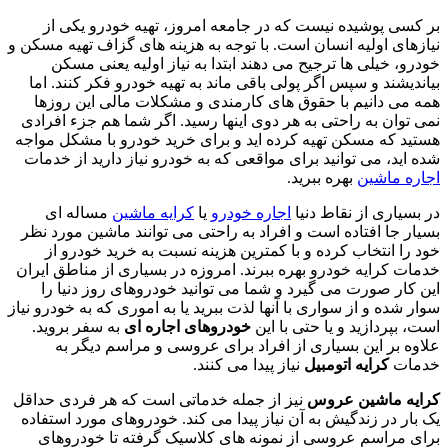
بر کسی پوشیده نیست که در جامعه امروز، تهیه خودرو یکی از
نیازهای اولیه انسان است. با توجه به هزینه های گزاف تهیه مسکن و
خودرو، خیلی ها ترجیح می دهند ابتدا به نیاز اولیه یعنی مسکن
بیاندیشند و سپس اگر پولی باقی ماند به تهیه خودرو فکر کنند. اما
همه می دانیم با حقوق های کارمندی و مشکلات مالی این روزها
نمی توان به راحتی به هر دوی اینها رسید. اگر شما هم جزء افرادی
هستید که مسکن تهیه کرده اید و برای خرید خودرو با مشکل مواجه
شده اید، می توانید برای مواقعی که به خودرو نیاز دارید از خدمات
اجاره ماشین
بهره ببرید.
در بسیاری از نقاط دنیا
اجاره خودرو
یا
کرایه ماشین
مساله ای
بسیار جا افتاده است و افراد به راحتی می توانند ماشین مورد نظر
خود را انتخاب کرده و با کمترین هزینه نسبت به خرید خودرو از
خدمات کرایه خودرو بهره ببرند. امروزه در بسیاری از مناطق ایران
این کار صورت می گیرد و شما می توانید خودروهای روز دنیا را
سوار شده و از سواری با آنها لذت ببرید یا به اموری که به خودرو نیاز
است، بپردازید و یا حتی با این
خودروهای اجاره ای
به سفر بروید.
علاوه بر این بسیاری از افراد برای عروسی و مراسم دیگر به
خدمات
کرایه اتومبیل
نیاز پیدا می کنند.
کرایه ماشین عروس
نیز از جمله خدماتی است که هر فردی حداقل
یک بار در زندگیش به آن نیاز پیدا می کند. خودروهای مورد استفاده
برای مراسم عروسی از نمونه های کلاسیک گرفته تا خودروهای