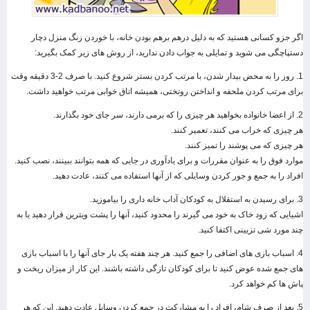
اگر جزو کسانی هستید که به دلیل درهم برهم بودن خانه، با خوردن زنگ منزل دچار
دستپاچگی می شوید و تمایلی به جواب دادن ندارید، از روش های زیر کمک بگیرید:
1. روز را به محض بیدار شدن، با مرتب کردن بستر شروع کنید. با صرف 2-3 دقیقه وقت
برای مرتب کردن ملحفه و انداختن روتختی، همیشه اتاق خوابی مرتب خواهید داشت.
2. از اعضا خانواده بخواهید هر چیزی را که برمی دارند، سر جای خود بگذارند.
هر چیزی که خراب می کنند، تعمیر کنند.
هر چیزی که می پوشند را تمیز کنند.
موارد فوق را به عنوان مقررات و برای یادآوری در جایی که همه بتوانند ببینند، نصب کنید.
افراد را به جمع و جور کردن وسایلی که از آنها استفاده می کنند، عادت دهید.
3. برای رسیدن به استقلال به کودکان آداب خانه داری را بیاموزید.
اشیایی که زود خاک به خود می گیرند را محدود کنید، آنها را پشت ویترین قرار دهید یا به
چند مورد شی تزیینی اکتفا کنید.
4. اسباب بازی های اضافی را جمع کنید. هر چند هفته یک بار جای آنها را با اسباب بازی
های جمع شده عوض کنید تا برای کودکان تازگی داشته باشند. این کار از میزان ریخت و
پاش ها کم خواهد کرد.
5. بعد از صرف شام، افراد را به مشارکت در جمع کردن وسایل عادت دهید. این که هر