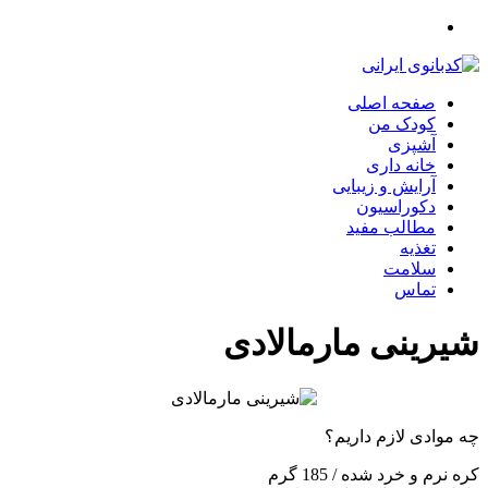
صفحه اصلی
کودک من
آشپزی
خانه داری
آرایش و زیبایی
دکوراسیون
مطالب مفید
تغذیه
سلامت
تماس
شیرینی مارمالادی
چه موادی لازم داریم؟
کره نرم و خرد شده / 185 گرم