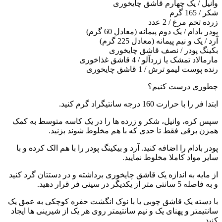
وانیل / یک چهارم قاشق چایخوری
شکر / 165 گرم
زرده تخم مرغ / 2 عدد
پودر بادام / یک دوم پیمانه (معادل 60 گرم)
آرد / یک و نیم پیمانه (معادل 225 گرم)
بکینگ پودر / نصف قاشق چایخوری
مارمالاد تمشک یا زردآلو / 4 قاشق غذاخوری
رنده پوست لیمو ترش / 1 قاشق چایخوری
چطوری درست کنیم؟
ابتدا فر را با حرارت 160 درجه سانتیگراد گرم کنید.
سپس کره، وانیل، شکر و زرده ها را در یک کاسه متوسط به کمک
همزن برقی فقط تا حدی که با هم مخلوط شوند بزنید.
پودر بادام را اضافه کنید. آرد و بیکینگ پودر را با هم الک کرده و با
سایر مواد کاملا مخلوط نمایید.
از مایه به اندازه یک قاشق چایخوری برداشته و در دستتان گرد کنید
و به فاصله 5 سانتی متر از یکدیگر در سینی فر قرار دهید.
با دسته یک قاشق چوبی یا با نوک انگشت حفره کوچکی به عمق یک
سانتیمتر و پهنای یک و نیم سانتیمتر روی هر یک از شیرینی ها ایجاد
کنید.