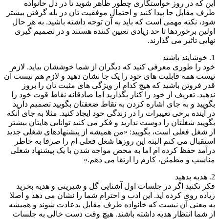
این که در روز خواستگاری چطور ظاهر شوید تا در دل خانواده
طرف مقابل جا پیدا کنید و احتمال موفقیت تان در بله گرفتن بیشتر
شود، نکته مهمی است که باید به آن توجه داشته باشید. به هر حال
اولین برخوردها تا حد زیادی تعیین کننده هستند و در تصمیم گیری
نهایی تاثیر می گذارند.
1. خوشایند باشید
خود را طوری معرفی کنید که دیگران از شما خوششان بیاید. لازم
نیست همه قابلیت های خود را یک جا نشان دهید و لازم هم نیست آن
قدر فروتن باشید که هیچ کدام از ویژگی های مثبت تان را بروز
ندهید. تعریف از خود را کنار بگذارید اما صادقانه نقاط قوت خود را
بگویید و به جای اشاره کردن به نقاط ضعفتان بگویید تصمیم دارید
در آینده برخی تغییرات را در زندگی خود ایجاد کنید. مثلا به جای آنکه
بگویید شغلتان را دوست ندارید و فکر می کنید توانایی هایتان بیشتر
از شغل فعلی است، بگویید: «من همیشه از پیشنهادهای شغلی جدید
استقبال می کنم البته این روزها شغل فعلی ام را صرفا به خاطر
درآمد حفظ کرده ام اما به محض مواجه شدن با یک پیشنهاد شغلی
مناسب و مطمئن، کارم را ارتقا می دهم.»
2. هدیه بدهید
فکر نکنید اگر در جلسات اول آشنایی گل و شیرینی و هدیه بخرید
زیاده روی کرده اید. این ادب و احترام شما را نشان می دهد و اصلا
به معنی آن نیست که خانواده طرف مقابل بدعادت شوند و همیشه
از شما انتظار هدیه داشته باشند. هیچ وقت دست خالی به جلسات