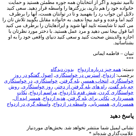
ناامید نشوید و اگر از انتخابتان همه جوره مطمئن هستید و حمایت
خانواده خود را هم دارید، بزرگترها را واسطه قرار دهید. سعی کنید
دلایل این جواب رد را بفهمید و تا در توانتان هست، آنها را برطرف
کنید اما وعده و وعید بیجا ندهید. به خانواده مقابل بگویید تلاش تان را
می کنید تا شایسته تایید آنها شوید و ایرادهایتان را برطرف می کنید
اما قول بیجا نمی دهید و مرد عمل هستید. با دختر مورد نظرتان با
اجازه والدینش صحبت کنید و سعی کنید دنیای واقعی خود را به او
بشناسانید.
تبیان – فاطمه ایمانی
***
دسته:
همه چیز درباره ازدواج
بدون دیدگاه
برچسب:
ازدواج
,
استرس در خواستگاری
,
اصول گفتگو در روز
خواستگاری
,
انتخاب همسر
,
بله گرفتن
,
خواستگاری
,
در خواستگاری
چه باید گفت
,
راه های بله گرفتن از دختر
,
روز خواستگاری
,
روش
خواستگاری کردن
,
شش قدم تا ازدواج
,
مراسم ازدواج
,
نکات
همسرداری
,
نکاتی برای بله گرفتن
,
هدیه ازدواج
,
همسر ایده آل
,
همسرداری
,
همسریابی
,
واسطه در ازدواج
,
واسطه گری در ازدواج
پاسخ دهید
نشانی ایمیل شما منتشر نخواهد شد.
بخش‌های موردنیاز
علامت‌گذاری شده‌اند
*