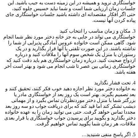
خواستگاری نروید و همیشه در این زمینه دست به جیب باشید. این
جلسات زمان ارزیابی شما است و شما نباید خسیس جلوه کنید،
حتی اگر افکار مقتصدانه ای داشته باشید جلسات خواستگاری جای
پیاده کردن آنها نیست.
3. مکان و زمان مناسب را انتخاب کنید
خواستگاری می تواند در جایی به جز خانه دختر مورد نظر شما انجام
شود. گاهی ممکن است خانواده عروس آمادگی پذیرایی از شما را
نداشته باشند. در این صورت تلفنی با آنها قرار بگذارید و در یک
رستوران یا منزل یک شخص سوم آنها را ملاقات کنید و درباره
ازدواج صحبت کنید. درباره زمان خواستگاری هم باید دقت کنید که
خواستگاری زمانی بین عصر تا شب انجام می شود و بهتر است آخر
هفته باشد.
4. تحت فشار نگذارید
به خانواده دختر مورد نظر اجازه دهید خوب فکر کنند، تحقیق کنند و
بعد تصمیم بگیرند. بهتر است یک روز بعد از خواستگاری مادر یا
بزرگتر شما با منزل دختر موردنظرتان تماس بگیرد و از مهمانی
دیشب تشکر کند اما قید کند که برای دریافت جواب دو سه روز بعد
مجددا تماس خواهد گرفت. حتی می توانید زمان را به عهده خانواده
دختر بگذارید و بگویید برای پرسیدن جواب خواستگاری یا قرار بعدی
ملاقات، هر زمان شما بگویید تماس خواهیم گرفت.
5. اگر پاسخ منفی شنیدید…