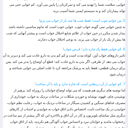
خوابی، سلامت شما را تهدید می کند و تمرکزتان را پایین می آورد. کم خوابی حتی می
تواند بیمارتان کند و به سیستم ایمنی شما آسیب بزند.
5. من خوابم خوب است؛ فقط شب ها چند بار از خواب می پرم!
به چنین خوابی نمی گویند خواب خوب. خوابی خوب است که تداوم مناسبی داشته باشد.
بیدار شدن مکرر در حین خواب از علائم شایع اختلال خواب است و بیشتر آنهایی که شب
ها بیش از یک بار از خواب می پرند، به نوعی اختلال خواب دچارند.
6. کم خوابی فقط یک چاره دارد؛ قرص خواب!
تاثیر داروهای خواب آور، کوتاه مدت است و کم کم بدن به دارو عادت می کند و دیرتر به آن
جواب می دهد. از طرفی، اگر بدن به دارو عادت کند؛ قطع آن اوضاع را بدتر می کند. پس
برای درمان قطعی، فقط باید به پزشک مراجعه کرد تا علت اصلی بی خوابی شناخته و
درمان شود.
7. کم خوابی از آن دردهایی است که چاره ندارد و باید با آن ساخت!
اما توصیه های دیگری هم هست که می تواند اوضاع خوابتان را روبراه کند: پرهیز از
نوشیدن چای، قهوه، نوشابه و خوردن شکلات در ساعات نزدیک به خواب، خودداری از
مصرف غذاهای سنگین و کشیدن سیگار در ساعات نزدیک به خواب، رعایت نظم خواب،
خوابیدن در یک ساعت ثابت، اختصاص دادن اتاق خواب به خوابیدن و اجتناب از کارهای
دیگری مثل تماشای تلویزیون و کار در آن اتاق و بالاخره این که اگر بیشتر از نیم ساعت در
رختخواب ماندید و خوابتان نبرد و احساس خواب آلودگی هم نکردید، باید از اتاق خواب