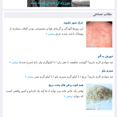
مطالب تصادفی
عرق سوز نشوید
این روزها آلودگی و گرمای هوا و مصنوعی بودن الیاف بسیاری از
پوشاک باعث شده عرق
بیشتر »
خورش به آلو
چه موادی لازم داریم؟ گوشت ماهیچه یا مغز ران / 1 کیلوگرم پیاز داغ (سرخ شده)
بیشتر »
سبزی پلو
چه موادی لازم داریم؟ برنج / 1 کیلو گرم سبزی پلو / 1 کیلو گرم سیر
بیشتر »
همه فوت و فن های پخت برنج
وقتی یک خانم خانه می تواند ادعا کند یک کدبانو و آشپز واقعی است
که بتواند
بیشتر »