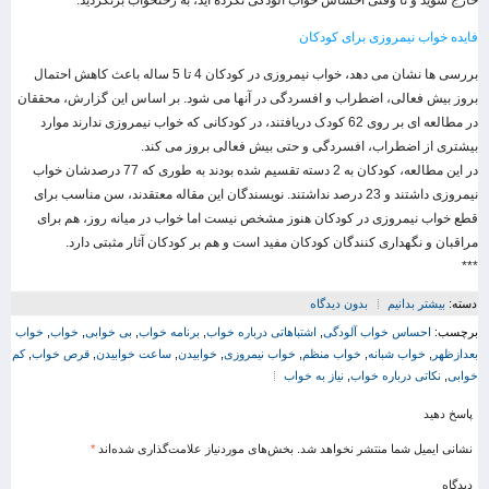
خارج شوید و تا وقتی احساس خواب آلودگی نکرده اید، به رختخواب برنگردید.
فایده خواب نیمروزی برای کودکان
بررسی ها نشان می دهد، خواب نیمروزی در کودکان 4 تا 5 ساله باعث کاهش احتمال
بروز بیش فعالی، اضطراب و افسردگی در آنها می شود. بر اساس این گزارش، محققان
در مطالعه ای بر روی 62 کودک دریافتند، در کودکانی که خواب نیمروزی ندارند موارد
بیشتری از اضطراب، افسردگی و حتی بیش فعالی بروز می کند.
در این مطالعه، کودکان به 2 دسته تقسیم شده بودند به طوری که 77 درصدشان خواب
نیمروزی داشتند و 23 درصد نداشتند. نویسندگان این مقاله معتقدند، سن مناسب برای
قطع خواب نیمروزی در کودکان هنوز مشخص نیست اما خواب در میانه روز، هم برای
مراقبان و نگهداری کنندگان کودکان مفید است و هم بر کودکان آثار مثبتی دارد.
***
دسته:
بیشتر بدانیم
بدون دیدگاه
برچسب:
احساس خواب آلودگی
,
اشتباهاتی درباره خواب
,
برنامه خواب
,
بی خوابی
,
خواب
,
خواب
بعدازظهر
,
خواب شبانه
,
خواب منظم
,
خواب نیمروزی
,
خوابیدن
,
ساعت خوابیدن
,
قرص خواب
,
کم
خوابی
,
نکاتی درباره خواب
,
نیاز به خواب
پاسخ دهید
نشانی ایمیل شما منتشر نخواهد شد.
بخش‌های موردنیاز علامت‌گذاری شده‌اند
*
دیدگاه