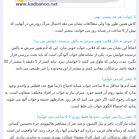
1. خواب؛ هر چه بیشتر، بهتر.
کاش همین طور بود! ولی مطالعات نشان می دهد احتمال مرگ زودرس در آنهایی که
بیش از 8 ساعت در شبانه روز می خوابند، بیشتر است.
2. خوش به حال فلانی، هنوز سرش به بالش نرسیده، خوابش می برد!
اتفاقاً این نشان می دهد که فلانی، خواب خوبی ندارد. این که آدم هنوز سرش به بالش
نرسیده خوابش ببرد، یکی از نشانه های خواب آلودگی است که باید تحت بررسی قرار
بگیرد. مدت زمانی که طول می کشد تا خوابمان ببرد، نباید کمتر از 5 دقیقه یا بیشتر از 30
دقیقه باشد. پزشکان، مقادیر کمتر و بیشتر از این محدوده را غیر طبیعی می دانند.
3. چقدر کم می خوابی!
همه آدم ها حداقل به 8 ساعت خواب شبانه احتیاج دارند! هیچ عدد قطعی و واحدی وجود
ندارد که بشود روی آن قسم خورد. میزان نیاز به خواب در افراد مختلف، متفاوت است. به
خودتان رجوع کنید، اگر حس می کنید که هر روز بعدازظهر خسته و خواب آلود می شوید،
بدانید که احتمالا الگوی خواب تان غلط است.
4. چقدر زیاد می خوابی، نخبه ها فقط روزی 3-4 ساعت می خوابند!
شاید مارگارت تاچر و بیل کلینتون و چند نفر از مشاهیر هالیوودی جزء نخستین کسانی
باشند که رسانه های غربی، درباره کم خوابیدن آنها زیاد حرف زدند. اما واقعیت این است
که از نظر پزشکان، این قبیل افراد معمولا عملکرد بهتری نسبت به سایرین ندارند. کم